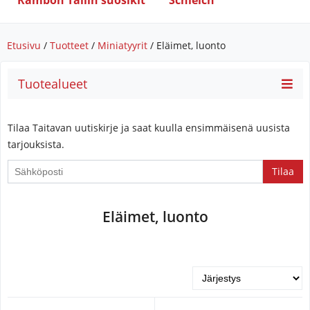
Rambon Tallin suosikit
Schleich
Etusivu
/
Tuotteet
/
Miniatyyrit
/ Eläimet, luonto
Tuotealueet
Tilaa Taitavan uutiskirje ja saat kuulla ensimmäisenä uusista
tarjouksista.
If
you
are
Eläimet, luonto
a
human,
ignore
this
field