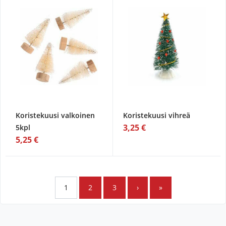
Koristekuusi valkoinen
Koristekuusi vihreä
3,25 €
5kpl
5,25 €
1
2
3
›
»