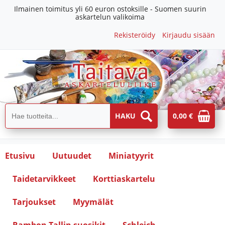
Ilmainen toimitus yli 60 euron ostoksille - Suomen suurin
askartelun valikoima
Rekisteröidy
Kirjaudu sisään
0,00 €
Etusivu
Uutuudet
Miniatyyrit
Taidetarvikkeet
Korttiaskartelu
Tarjoukset
Myymälät