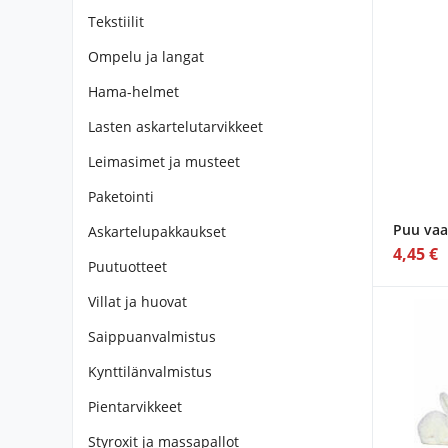
Tekstiilit
Ompelu ja langat
Hama-helmet
Lasten askartelutarvikkeet
Leimasimet ja musteet
Paketointi
Puu vaa
Askartelupakkaukset
4,45 €
Puutuotteet
Villat ja huovat
Saippuanvalmistus
Kynttilänvalmistus
Pientarvikkeet
Styroxit ja massapallot