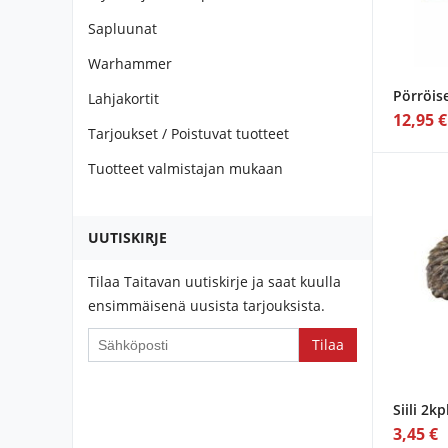
Sapluunat
Warhammer
Pörröis
Lahjakortit
12,95 €
Tarjoukset / Poistuvat tuotteet
Tuotteet valmistajan mukaan
UUTISKIRJE
Tilaa Taitavan uutiskirje ja saat kuulla
ensimmäisenä uusista tarjouksista.
If
you
are
Siili 2kp
a
3,45 €
human,