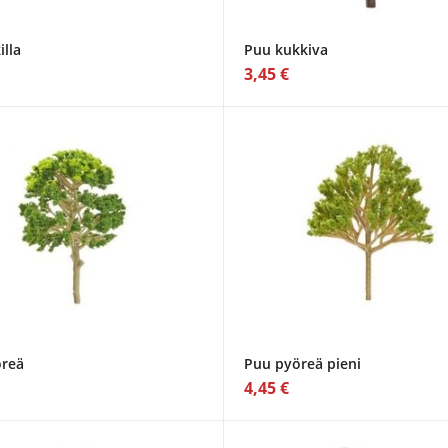
lla
Puu kukkiva
3,45 €
reä
Puu pyöreä pieni
4,45 €