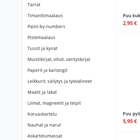
Tarrat
Timanttimaalaus
Puu kuki
2,95 €
Paint-by-numbers
Pistemaalaus
Tussit ja kynät
Muistikirjat, vihot, värityskirjat
Paperit ja kartongit
Leikkurit, säilytys ja työvälineet
Maalit ja lakat
Liimat, magneetit ja teipit
Puu pyö
Koruaskartelu
5,95 €
Nauhat ja narut
Askartelumassat