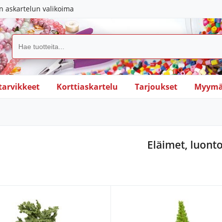
in askartelun valikoima
tarvikkeet
Korttiaskartelu
Tarjoukset
Myymä
Eläimet, luont