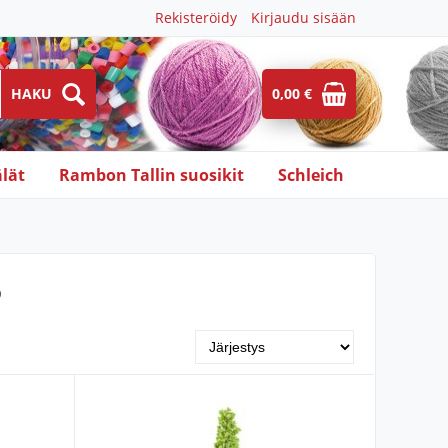
Rekisteröidy
Kirjaudu sisään
0,00 €
lät
Rambon Tallin suosikit
Schleich
o