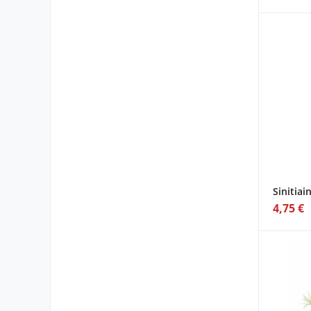
ignore
this
field
Sinitiai
4,75 €