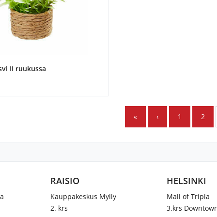
vi II ruukussa
«
‹
1
2
RAISIO
HELSINKI
na
Kauppakeskus Mylly
Mall of Tripla
2. krs
3.krs Downtow