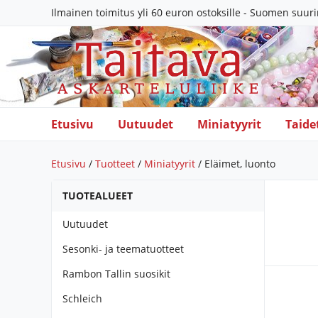
Ilmainen toimitus yli 60 euron ostoksille - Suomen suur
Etusivu
Uutuudet
Miniatyyrit
Taide
Etusivu
/
Tuotteet
/
Miniatyyrit
/ Eläimet, luonto
TUOTEALUEET
Uutuudet
Sesonki- ja teematuotteet
Rambon Tallin suosikit
Schleich