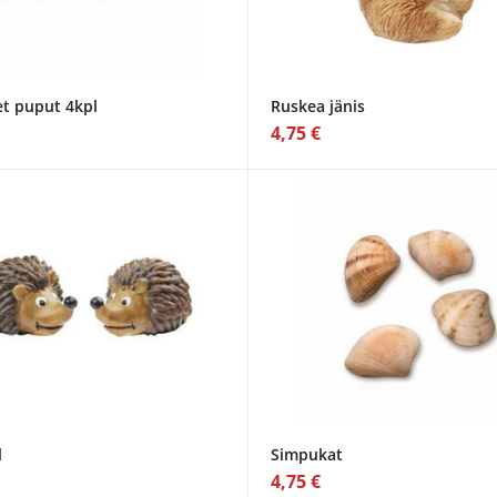
et puput 4kpl
Ruskea jänis
4,75 €
l
Simpukat
4,75 €