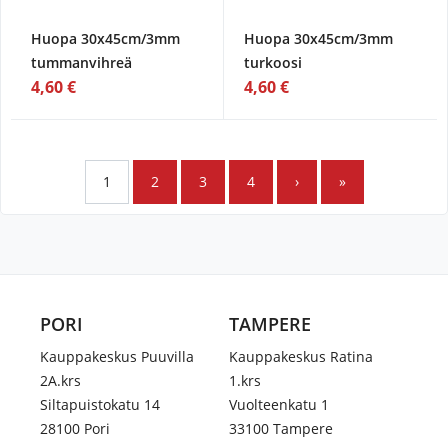
Huopa 30x45cm/3mm
Huopa 30x45cm/3mm
tummanvihreä
turkoosi
4,60 €
4,60 €
1
2
3
4
›
»
PORI
TAMPERE
Kauppakeskus Puuvilla
Kauppakeskus Ratina
2A.krs
1.krs
Siltapuistokatu 14
Vuolteenkatu 1
28100 Pori
33100 Tampere