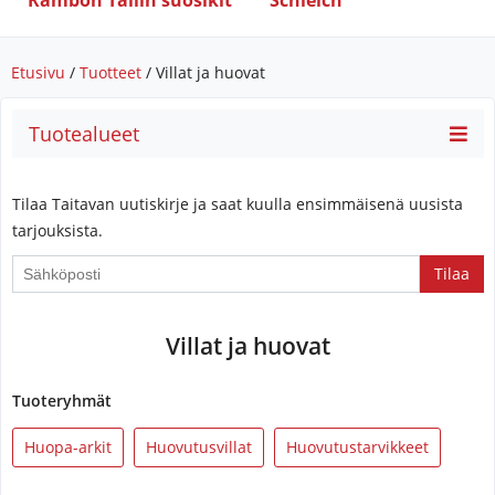
Rambon Tallin suosikit
Schleich
Etusivu
/
Tuotteet
/ Villat ja huovat
Tuotealueet
Tilaa Taitavan uutiskirje ja saat kuulla ensimmäisenä uusista
tarjouksista.
If
you
are
Villat ja huovat
a
human,
ignore
Tuoteryhmät
this
Huopa-arkit
Huovutusvillat
Huovutustarvikkeet
field