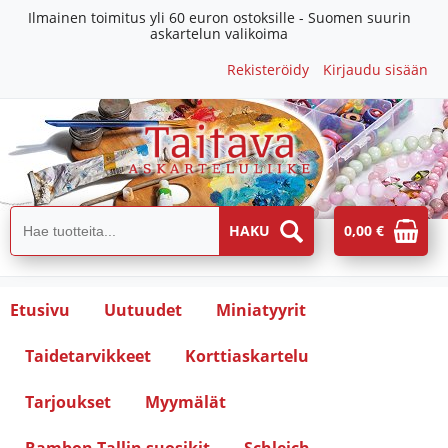
Ilmainen toimitus yli 60 euron ostoksille - Suomen suurin
askartelun valikoima
Rekisteröidy
Kirjaudu sisään
0,00 €
Etusivu
Uutuudet
Miniatyyrit
Taidetarvikkeet
Korttiaskartelu
Tarjoukset
Myymälät