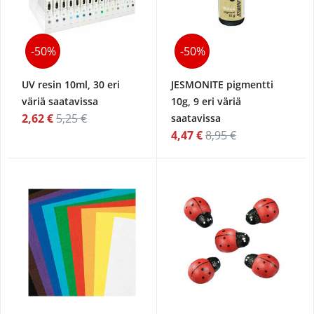
-50%
-50%
UV resin 10ml, 30 eri
JESMONITE pigmentti
väriä saatavissa
10g, 9 eri väriä
2,62 €
5,25 €
saatavissa
4,47 €
8,95 €