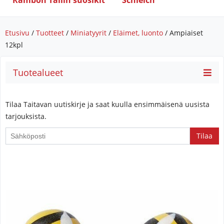
Rambon Tallin suosikit
Schleich
Etusivu
/
Tuotteet
/
Miniatyyrit
/
Eläimet, luonto
/ Ampiaiset
12kpl
Tuotealueet
Tilaa Taitavan uutiskirje ja saat kuulla ensimmäisenä uusista
tarjouksista.