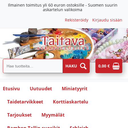
Ilmainen toimitus yli 60 euron ostoksille - Suomen suurin
askartelun valikoima
Rekisteröidy
Kirjaudu sisään
0,00 €
Etusivu
Uutuudet
Miniatyyrit
Taidetarvikkeet
Korttiaskartelu
Tarjoukset
Myymälät