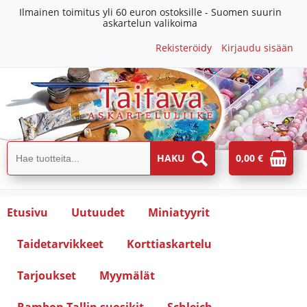
Ilmainen toimitus yli 60 euron ostoksille - Suomen suurin
askartelun valikoima
Rekisteröidy
Kirjaudu sisään
0,00 €
Etusivu
Uutuudet
Miniatyyrit
Taidetarvikkeet
Korttiaskartelu
Tarjoukset
Myymälät