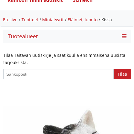
Rambon Tallin suosikit
Schleich
Etusivu
/
Tuotteet
/
Miniatyyrit
/
Eläimet, luonto
/ Kissa
Tuotealueet
Tilaa Taitavan uutiskirje ja saat kuulla ensimmäisenä uusista
tarjouksista.
If
you
are
a
human,
ignore
this
field