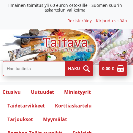
Ilmainen toimitus yli 60 euron ostoksille - Suomen suurin
askartelun valikoima
Rekisteröidy
Kirjaudu sisään
0,00 €
Etusivu
Uutuudet
Miniatyyrit
Taidetarvikkeet
Korttiaskartelu
Tarjoukset
Myymälät