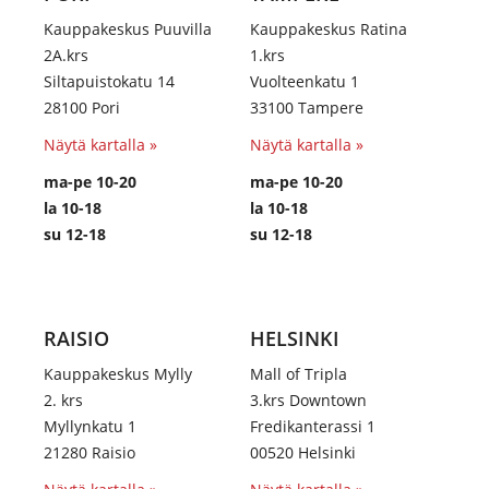
Kauppakeskus Puuvilla
Kauppakeskus Ratina
2A.krs
1.krs
Siltapuistokatu 14
Vuolteenkatu 1
28100 Pori
33100 Tampere
Näytä kartalla »
Näytä kartalla »
ma-pe 10-20
ma-pe 10-20
la 10-18
la 10-18
su 12-18
su 12-18
RAISIO
HELSINKI
Kauppakeskus Mylly
Mall of Tripla
2. krs
3.krs Downtown
Myllynkatu 1
Fredikanterassi 1
21280 Raisio
00520 Helsinki