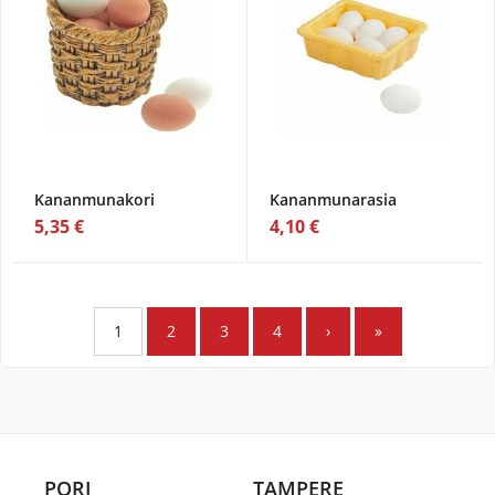
Kananmunakori
Kananmunarasia
5,35 €
4,10 €
1
2
3
4
›
»
PORI
TAMPERE