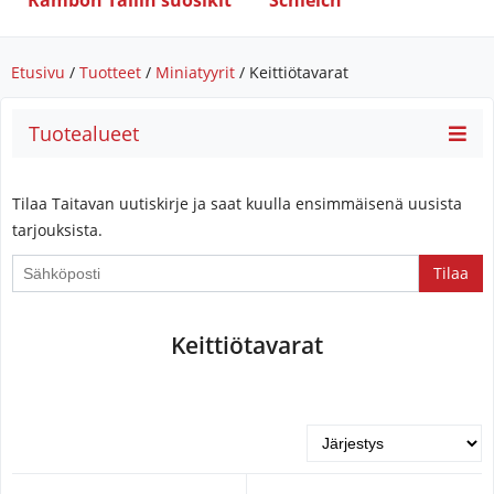
Rambon Tallin suosikit
Schleich
Etusivu
/
Tuotteet
/
Miniatyyrit
/ Keittiötavarat
Tuotealueet
Tilaa Taitavan uutiskirje ja saat kuulla ensimmäisenä uusista
tarjouksista.
Keittiötavarat