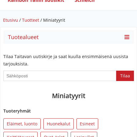
Rambon Tallin suosikit
Schleich
Etusivu
/
Tuotteet
/ Miniatyyrit
Tuotealueet
Tilaa Taitavan uutiskirje ja saat kuulla ensimmäisenä uusista
tarjouksista.
If
you
are
Miniatyyrit
a
human,
ignore
Tuoteryhmät
this
Eläimet, luonto
Huonekalut
Esineet
field