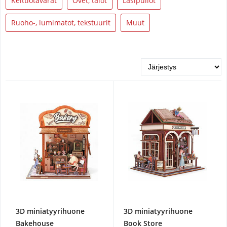
Keittiötavarat
Ovet, talot
Lasipullot
Ruoho-, lumimatot, tekstuurit
Muut
3D miniatyyrihuone
3D miniatyyrihuone
Bakehouse
Book Store