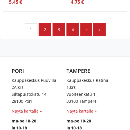
5,45 €
4,75 €
1
2
3
4
›
»
PORI
TAMPERE
Kauppakeskus Puuvilla
Kauppakeskus Ratina
2A.krs
1.krs
Siltapuistokatu 14
Vuolteenkatu 1
28100 Pori
33100 Tampere
Näytä kartalla »
Näytä kartalla »
ma-pe 10-20
ma-pe 10-20
la 10-18
la 10-18