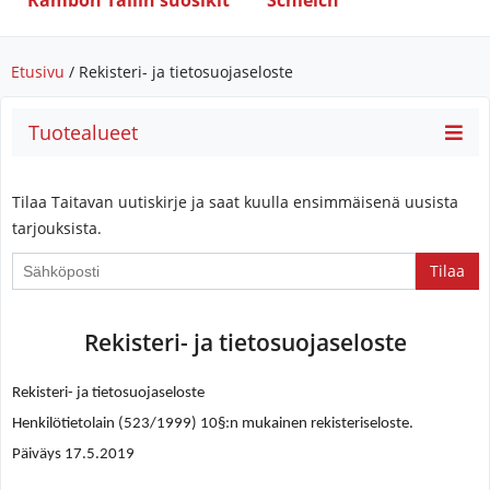
Rambon Tallin suosikit
Schleich
Etusivu
/ Rekisteri- ja tietosuojaseloste
Tuotealueet
Tilaa Taitavan uutiskirje ja saat kuulla ensimmäisenä uusista
tarjouksista.
If
you
are
Rekisteri- ja tietosuojaseloste
a
human,
Rekisteri- ja tietosuojaseloste
ignore
this
Henkilötietolain (523/1999) 10§:n mukainen rekisteriseloste.
field
Päiväys 17.5.2019