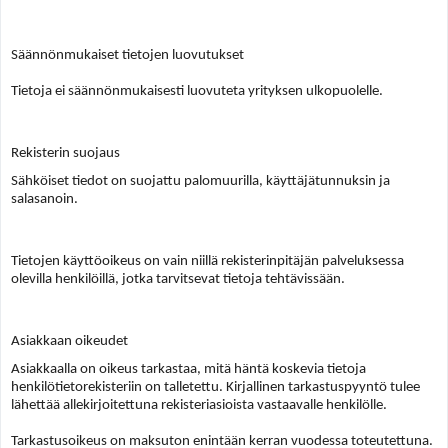
Säännönmukaiset tietojen luovutukset
Tietoja ei säännönmukaisesti luovuteta yrityksen ulkopuolelle.
Rekisterin suojaus
Sähköiset tiedot on suojattu palomuurilla, käyttäjätunnuksin ja
salasanoin.
Tietojen käyttöoikeus on vain niillä rekisterinpitäjän palveluksessa
olevilla henkilöillä, jotka tarvitsevat tietoja tehtävissään.
Asiakkaan oikeudet
Asiakkaalla on oikeus tarkastaa, mitä häntä koskevia tietoja
henkilötietorekisteriin on talletettu. Kirjallinen tarkastuspyyntö tulee
lähettää allekirjoitettuna rekisteriasioista vastaavalle henkilölle.
Tarkastusoikeus on maksuton enintään kerran vuodessa toteutettuna.