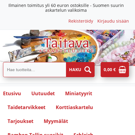
Ilmainen toimitus yli 60 euron ostoksille - Suomen suurin
askartelun valikoima
Rekisteröidy
Kirjaudu sisään
0,00 €
Etusivu
Uutuudet
Miniatyyrit
Taidetarvikkeet
Korttiaskartelu
Tarjoukset
Myymälät