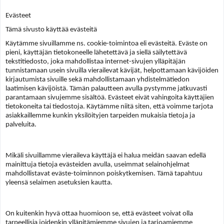
Evästeet
Tämä sivusto käyttää evästeitä
Käytämme sivuillamme ns. cookie-toimintoa eli evästeitä. Eväste on
pieni, käyttäjän tietokoneelle lähetettävä ja siellä säilytettävä
tekstitiedosto, joka mahdollistaa internet-sivujen ylläpitäjän
tunnistamaan usein sivuilla vierailevat kävijät, helpottamaan kävijöiden
kirjautumista sivuille sekä mahdollistamaan yhdistelmätiedon
laatimisen kävijöistä. Tämän palautteen avulla pystymme jatkuvasti
parantamaan sivujemme sisältöä. Evästeet eivät vahingoita käyttäjien
tietokoneita tai tiedostoja. Käytämme niitä siten, että voimme tarjota
asiakkaillemme kunkin yksilöityjen tarpeiden mukaisia tietoja ja
palveluita.
Mikäli sivuillamme vieraileva käyttäjä ei halua meidän saavan edellä
mainittuja tietoja evästeiden avulla, useimmat selainohjelmat
mahdollistavat eväste-toiminnon poiskytkemisen. Tämä tapahtuu
yleensä selaimen asetuksien kautta.
On kuitenkin hyvä ottaa huomioon se, että evästeet voivat olla
tarpeellisia joidenkin ylläpitämiemme sivujen ja tarjoamiemme