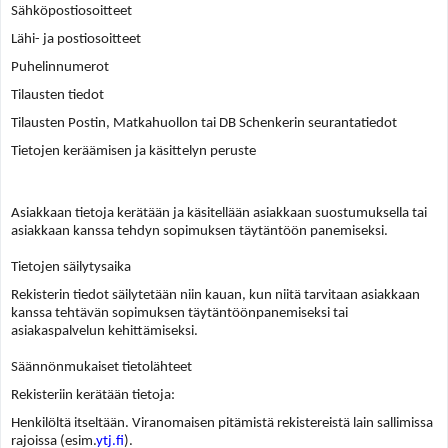
Sähköpostiosoitteet
Lähi- ja postiosoitteet
Puhelinnumerot
Tilausten tiedot
Tilausten Postin, Matkahuollon tai
DB Schenkerin
seurantatiedot
Tietojen keräämisen ja käsittelyn peruste
Asiakkaan tietoja kerätään ja käsitellään asiakkaan suostumuksella tai
asiakkaan kanssa tehdyn sopimuksen täytäntöön panemiseksi.
Tietojen säilytysaika
Rekisterin tiedot säilytetään niin kauan, kun niitä tarvitaan asiakkaan
kanssa tehtävän sopimuksen täytäntöönpanemiseksi tai
asiakaspalvelun kehittämiseksi.
Säännönmukaiset tietolähteet
Rekisteriin kerätään tietoja:
Henkilöltä itseltään. Viranomaisen pitämistä rekistereistä lain sallimissa
rajoissa (esim.
ytj.fi
).