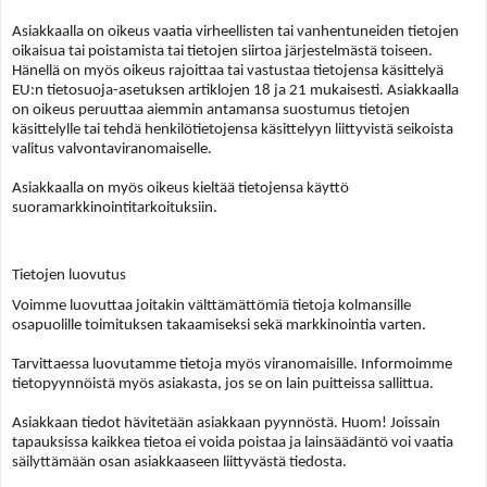
Asiakkaalla on oikeus vaatia virheellisten tai vanhentuneiden tietojen
oikaisua tai poistamista tai tietojen siirtoa järjestelmästä toiseen.
Hänellä on myös oikeus rajoittaa tai vastustaa tietojensa käsittelyä
EU:n tietosuoja-asetuksen artiklojen 18 ja 21 mukaisesti. Asiakkaalla
on oikeus peruuttaa aiemmin antamansa suostumus tietojen
käsittelylle tai tehdä henkilötietojensa käsittelyyn liittyvistä seikoista
valitus valvontaviranomaiselle.
Asiakkaalla on myös oikeus kieltää tietojensa käyttö
suoramarkkinointitarkoituksiin.
Tietojen luovutus
Voimme luovuttaa joitakin välttämättömiä tietoja kolmansille
osapuolille toimituksen takaamiseksi sekä markkinointia varten.
Tarvittaessa luovutamme tietoja myös viranomaisille. Informoimme
tietopyynnöistä myös asiakasta, jos se on lain puitteissa sallittua.
Asiakkaan tiedot hävitetään asiakkaan pyynnöstä. Huom! Joissain
tapauksissa kaikkea tietoa ei voida poistaa ja lainsäädäntö voi vaatia
säilyttämään osan asiakkaaseen liittyvästä tiedosta.