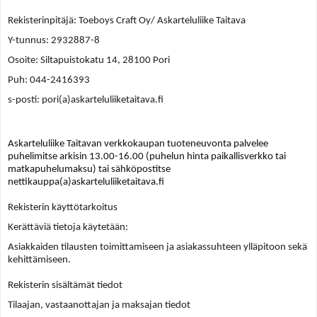
Rekisterinpitäjä: Toeboys Craft Oy/ Askarteluliike Taitava
Y-tunnus: 2932887-8
Osoite: Siltapuistokatu 14, 28100 Pori
Puh: 044-2416393
s-posti: pori(a)askarteluliiketaitava.fi
Askarteluliike Taitavan verkkokaupan tuoteneuvonta palvelee
puhelimitse arkisin 13.00-16.00 (puhelun hinta paikallisverkko tai
matkapuhelumaksu) tai sähköpostitse
nettikauppa(a)askarteluliiketaitava.fi
Rekisterin käyttötarkoitus
Kerättäviä tietoja käytetään:
Asiakkaiden tilausten toimittamiseen ja asiakassuhteen ylläpitoon sekä
kehittämiseen.
Rekisterin sisältämät tiedot
Tilaajan, vastaanottajan ja maksajan tiedot