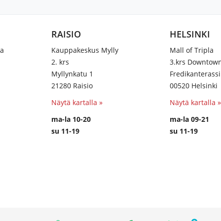
RAISIO
HELSINKI
na
Kauppakeskus Mylly
Mall of Tripla
2. krs
3.krs Downtow
Myllynkatu 1
Fredikanterassi
21280 Raisio
00520 Helsinki
Näytä kartalla »
Näytä kartalla »
ma-la 10-20
ma-la 09-21
su 11-19
su 11-19