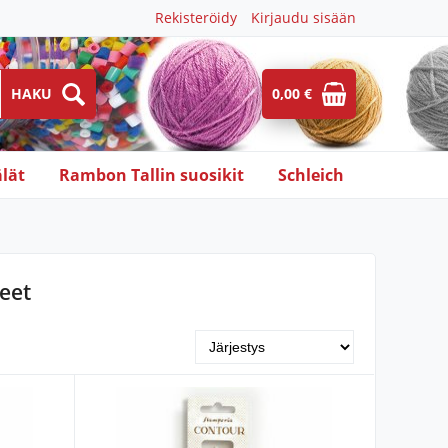
Rekisteröidy
Kirjaudu sisään
0,00 €
lät
Rambon Tallin suosikit
Schleich
eet