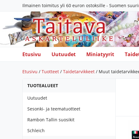
Ilmainen toimitus yli 60 euron ostoksille - Suomen suur
Etusivu
Uutuudet
Miniatyyrit
Taide
Etusivu
/
Tuotteet
/
Taidetarvikkeet
/ Muut taidetarvikke
TUOTEALUEET
Uutuudet
Sesonki- ja teematuotteet
Rambon Tallin suosikit
Schleich