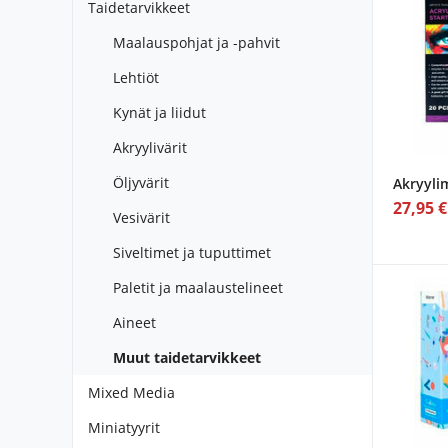
Taidetarvikkeet
Maalauspohjat ja -pahvit
Lehtiöt
Kynät ja liidut
Akryylivärit
Öljyvärit
Akryyli
27,95 €
Vesivärit
Siveltimet ja tuputtimet
Paletit ja maalaustelineet
Aineet
Muut taidetarvikkeet
Mixed Media
Miniatyyrit