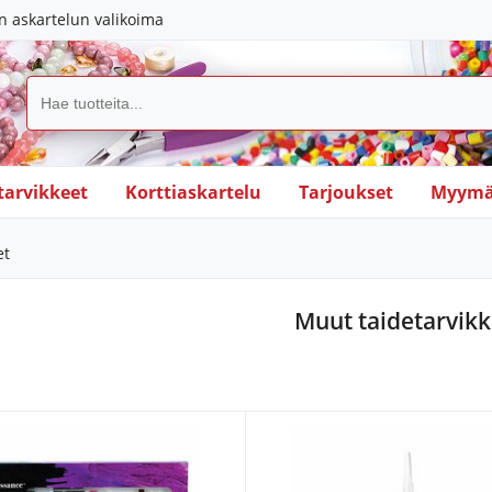
in askartelun valikoima
tarvikkeet
Korttiaskartelu
Tarjoukset
Myymä
et
Muut taidetarvikk