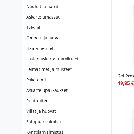
Nauhat ja narut
Askartelumassat
Tekstiilit
Ompelu ja langat
Hama-helmet
Lasten askartelutarvikkeet
Leimasimet ja musteet
Gel Pre
Paketointi
49,95 €
Askartelupakkaukset
Puutuotteet
Villat ja huovat
Saippuanvalmistus
Kynttilänvalmistus