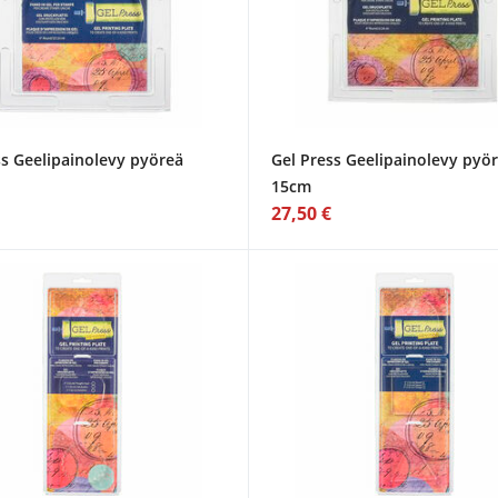
ss Geelipainolevy pyöreä
Gel Press Geelipainolevy pyö
15cm
27,50 €