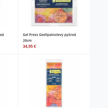
reä
Gel Press Geelipainolevy pyöreä
20cm
34,95 €