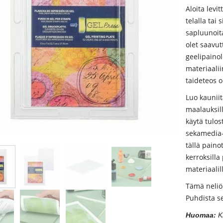
Aloita levi
telalla tai
sapluunoita
olet saavut
geelipainol
materiaalii
taideteos o
Luo kauniita
maalauksille
käytä tulos
sekamedia- 
tällä painot
kerroksilla
materiaalil
Tämä neliö
Puhdista se
Huomaa:
K