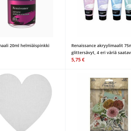
maali 20ml helmiäispinkki
Renaissance akryylimaalit 75
glittersävyt, 4 eri väriä saata
5,75 €