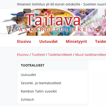
Ilmainen toimitus yli 60 euron ostoksille - Suomen suur
Etusivu
Uutuudet
Miniatyyrit
Taide
Etusivu
/
Tuotteet
/
Taidetarvikkeet
/
Muut taidetarvikke
TUOTEALUEET
Uutuudet
Sesonki- ja teematuotteet
Rambon Tallin suosikit
Schleich