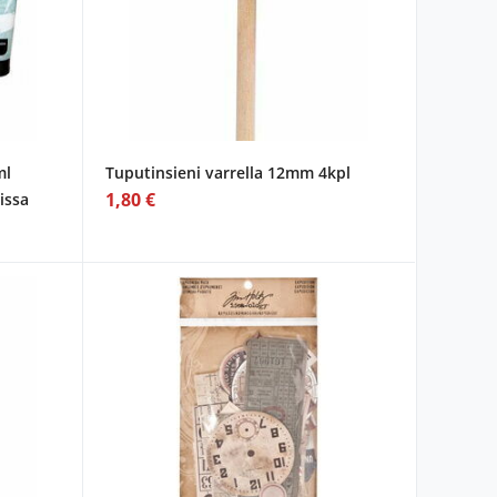
ml
Tuputinsieni varrella 12mm 4kpl
1,80 €
vissa