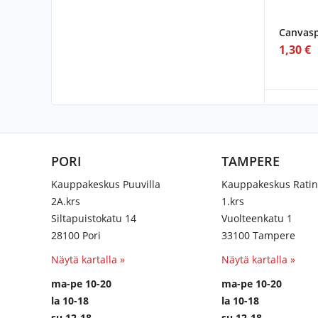
Canvasp
1,30 €
PORI
TAMPERE
Kauppakeskus Puuvilla
Kauppakeskus Rati
2A.krs
1.krs
Siltapuistokatu 14
Vuolteenkatu 1
28100 Pori
33100 Tampere
Näytä kartalla »
Näytä kartalla »
ma-pe 10-20
ma-pe 10-20
la 10-18
la 10-18
su 12-18
su 12-18