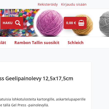
Rekisteröidy
Kirjaudu sisään
0,00 €
lät
Rambon Tallin suosikit
Schleich
ss Geelipainolevy 12,5x17,5cm
atuisia lohkotulosteita kartongille, askartelupaperille
le tällä Gel Press -painolevyllä.