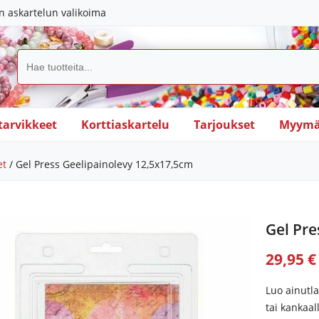
in askartelun valikoima
tarvikkeet
Korttiaskartelu
Tarjoukset
Myymä
et
/ Gel Press Geelipainolevy 12,5x17,5cm
Gel Pre
29,95 €
Luo ainutla
tai kankaal