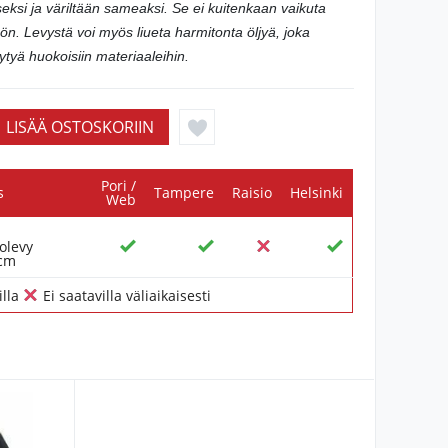
seksi ja väriltään sameaksi. Se ei kuitenkaan vaikuta
ön. Levystä voi myös liueta harmitonta öljyä, joka
ytyä huokoisiin materiaaleihin.
Pori /
s
Tampere
Raisio
Helsinki
Web
olevy
5cm
illa
Ei saatavilla väliaikaisesti