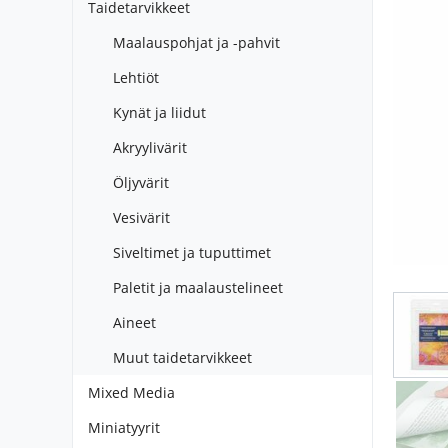
Taidetarvikkeet
Maalauspohjat ja -pahvit
Lehtiöt
Kynät ja liidut
Akryylivärit
Öljyvärit
Vesivärit
Siveltimet ja tuputtimet
Paletit ja maalaustelineet
Aineet
Muut taidetarvikkeet
Mixed Media
Miniatyyrit