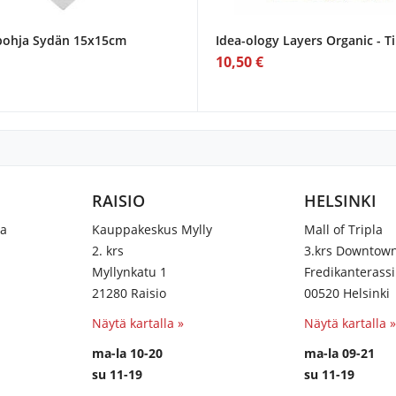
ohja Sydän 15x15cm
Idea-ology Layers Organic - T
10,50 €
RAISIO
HELSINKI
na
Kauppakeskus Mylly
Mall of Tripla
2. krs
3.krs Downtow
Myllynkatu 1
Fredikanterassi
21280 Raisio
00520 Helsinki
Näytä kartalla »
Näytä kartalla »
ma-la 10-20
ma-la 09-21
su 11-19
su 11-19