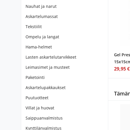
Nauhat ja narut
Askartelumassat
Tekstiilit
Ompelu ja langat
Hama-helmet
Gel Pres
Lasten askartelutarvikkeet
15x15c
Leimasimet ja musteet
29,95 €
Paketointi
Askartelupakkaukset
Tämän 
Puutuotteet
Villat ja huovat
Saippuanvalmistus
Kynttilänvalmistus