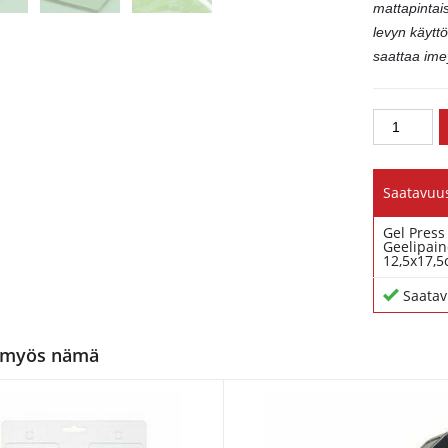
mattapintai
levyn käyttö
saattaa ime
Saatavuu
Gel Press
Geelipain
12,5x17,
Saatav
 myös nämä