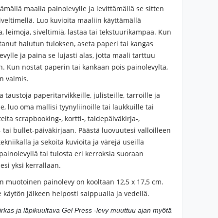
ttämällä maalia painolevylle ja levittämällä se sitten
 siveltimellä. Luo kuvioita maaliin käyttämällä
, leimoja, siveltimiä, lastaa tai tekstuurikampaa. Kun
tanut halutun tuloksen, aseta paperi tai kangas
evylle ja paina se lujasti alas, jotta maali tarttuu
n. Kun nostat paperin tai kankaan pois painolevyltä,
n valmis.
 taustoja paperitarvikkeille, julisteille, tarroille ja
, luo oma mallisi tyynyliinoille tai laukkuille tai
teita scrapbooking-, kortti-, taidepäiväkirja-,
tai bullet-päiväkirjaan. Päästä luovuutesi valloilleen
ekniikalla ja sekoita kuvioita ja värejä useilla
 painolevyllä tai tulosta eri kerroksia suoraan
lesi yksi kerrallaan.
n muotoinen painolevy on kooltaan 12,5 x 17,5 cm.
 käytön jälkeen helposti saippualla ja vedellä.
irkas ja läpikuultava Gel Press -levy muuttuu ajan myötä