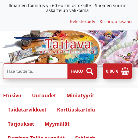
Ilmainen toimitus yli 60 euron ostoksille - Suomen suurin
askartelun valikoima
Rekisteröidy
Kirjaudu sisään
0,00 €
Etusivu
Uutuudet
Miniatyyrit
Taidetarvikkeet
Korttiaskartelu
Tarjoukset
Myymälät