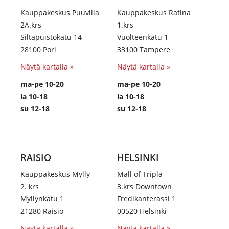
Kauppakeskus Puuvilla
Kauppakeskus Ratina
2A.krs
1.krs
Siltapuistokatu 14
Vuolteenkatu 1
28100 Pori
33100 Tampere
Näytä kartalla »
Näytä kartalla »
ma-pe 10-20
ma-pe 10-20
la 10-18
la 10-18
su 12-18
su 12-18
RAISIO
HELSINKI
Kauppakeskus Mylly
Mall of Tripla
2. krs
3.krs Downtown
Myllynkatu 1
Fredikanterassi 1
21280 Raisio
00520 Helsinki
Näytä kartalla »
Näytä kartalla »