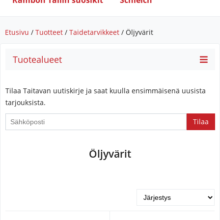
Rambon Tallin suosikit
Schleich
Etusivu
/
Tuotteet
/
Taidetarvikkeet
/ Öljyvärit
Tuotealueet
Tilaa Taitavan uutiskirje ja saat kuulla ensimmäisenä uusista
tarjouksista.
If
you
are
Öljyvärit
a
human,
ignore
this
field