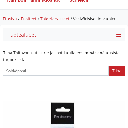
Rambon Tallin suosikit
Schleich
Etusivu
/
Tuotteet
/
Taidetarvikkeet
/ Vesivärisivellin viuhka
Tuotealueet
Tilaa Taitavan uutiskirje ja saat kuulla ensimmäisenä uusista
tarjouksista.