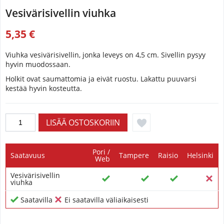
Vesivärisivellin viuhka
5,35 €
Viuhka vesivärisivellin, jonka leveys on 4,5 cm.
Sivellin pysyy
hyvin muodossaan.
Holkit ovat saumattomia ja eivät ruostu.
Lakattu puuvarsi
kestää hyvin kosteutta.
Pori /
Saatavuus
Tampere
Raisio
Helsinki
Web
Vesivärisivellin
viuhka
Saatavilla
Ei saatavilla väliaikaisesti