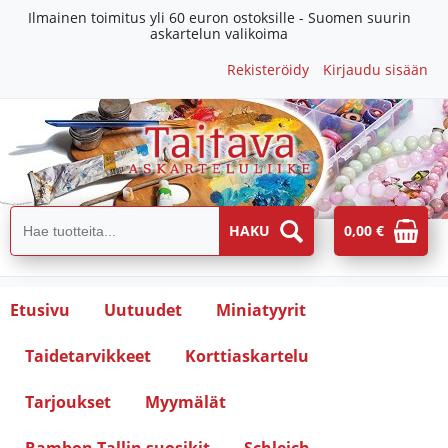
Ilmainen toimitus yli 60 euron ostoksille - Suomen suurin
askartelun valikoima
Rekisteröidy
Kirjaudu sisään
0,00 €
Etusivu
Uutuudet
Miniatyyrit
Taidetarvikkeet
Korttiaskartelu
Tarjoukset
Myymälät