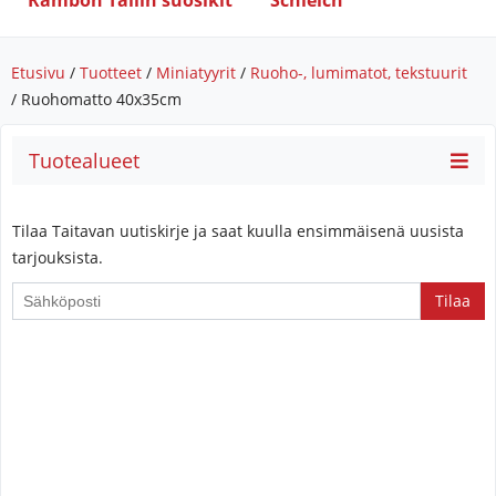
Rambon Tallin suosikit
Schleich
Etusivu
/
Tuotteet
/
Miniatyyrit
/
Ruoho-, lumimatot, tekstuurit
/ Ruohomatto 40x35cm
Tuotealueet
Tilaa Taitavan uutiskirje ja saat kuulla ensimmäisenä uusista
tarjouksista.
If
you
are
a
human,
ignore
this
field