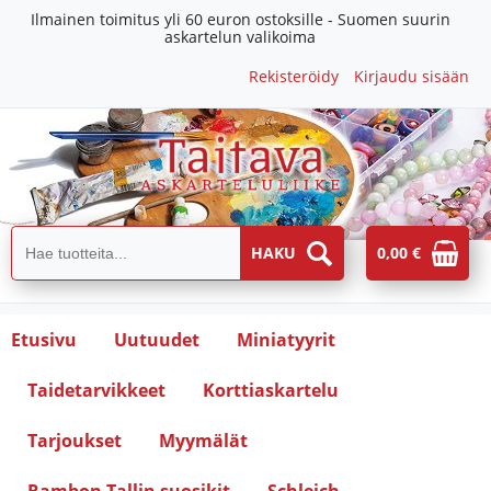
Ilmainen toimitus yli 60 euron ostoksille - Suomen suurin
askartelun valikoima
Rekisteröidy
Kirjaudu sisään
0,00 €
Etusivu
Uutuudet
Miniatyyrit
Taidetarvikkeet
Korttiaskartelu
Tarjoukset
Myymälät