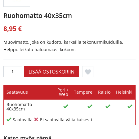
Ruohomatto 40x35cm
8,95 €
Muovimatto, joka on kudottu karkeilla tekonurmikuiduilla.
Helppo leikata haluamaasi kokoon.
Pori /
Saatavuus
Tampere
Raisio
Helsinki
Web
Ruohomatto
40x35cm
Saatavilla
Ei saatavilla väliaikaisesti
Katso myös nämä