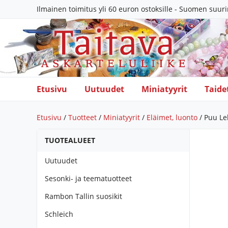
Ilmainen toimitus yli 60 euron ostoksille - Suomen suur
Etusivu
Uutuudet
Miniatyyrit
Taide
Etusivu
/
Tuotteet
/
Miniatyyrit
/
Eläimet, luonto
/ Puu Le
TUOTEALUEET
Uutuudet
Sesonki- ja teematuotteet
Rambon Tallin suosikit
Schleich