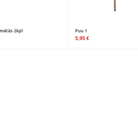
mätäs 2kpl
Puu 1
5,95 €