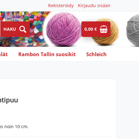
Rekisteröidy
Kirjaudu sisään
0,00 €
lät
Rambon Tallin suosikit
Schleich
htipuu
us noin 10 cm.