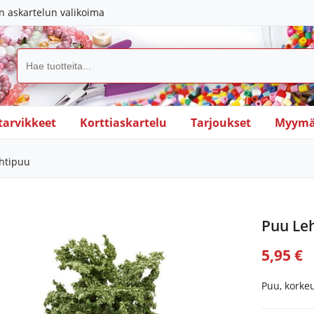
in askartelun valikoima
tarvikkeet
Korttiaskartelu
Tarjoukset
Myymä
htipuu
Puu Le
5,95 €
Puu, korke