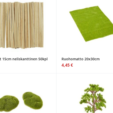
t 15cm neliskanttinen 50kpl
Ruohomatto 20x30cm
4,45 €