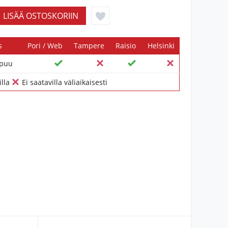
s
Pori / Web
Tampere
Raisio
Helsinki
ipuu
illa
Ei saatavilla väliaikaisesti