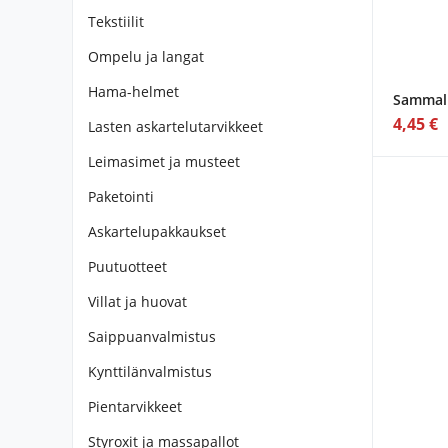
Tekstiilit
Ompelu ja langat
Hama-helmet
Sammal
4,45 €
Lasten askartelutarvikkeet
Leimasimet ja musteet
Paketointi
Askartelupakkaukset
Puutuotteet
Villat ja huovat
Saippuanvalmistus
Kynttilänvalmistus
Pientarvikkeet
Styroxit ja massapallot