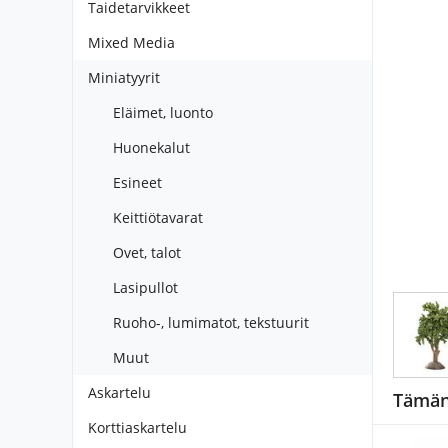
Taidetarvikkeet
Mixed Media
Miniatyyrit
Eläimet, luonto
Huonekalut
Esineet
Keittiötavarat
Ovet, talot
Lasipullot
Ruoho-, lumimatot, tekstuurit
Muut
Askartelu
Tämän 
Korttiaskartelu