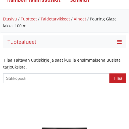
Rambon Tallin suosikit
Schleich
Etusivu
/
Tuotteet
/
Taidetarvikkeet
/
Aineet
/ Pouring Glaze
lakka, 100 ml
Tuotealueet
Tilaa Taitavan uutiskirje ja saat kuulla ensimmäisenä uusista
tarjouksista.