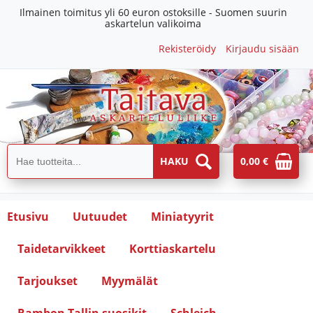
Ilmainen toimitus yli 60 euron ostoksille - Suomen suurin
askartelun valikoima
Rekisteröidy
Kirjaudu sisään
0,00 €
Etusivu
Uutuudet
Miniatyyrit
Taidetarvikkeet
Korttiaskartelu
Tarjoukset
Myymälät