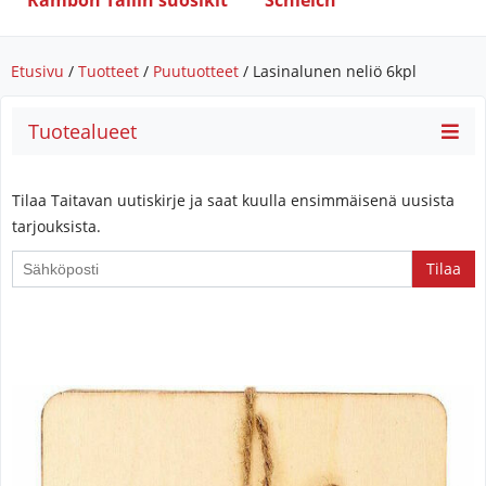
Rambon Tallin suosikit
Schleich
Etusivu
/
Tuotteet
/
Puutuotteet
/ Lasinalunen neliö 6kpl
Tuotealueet
Tilaa Taitavan uutiskirje ja saat kuulla ensimmäisenä uusista
tarjouksista.