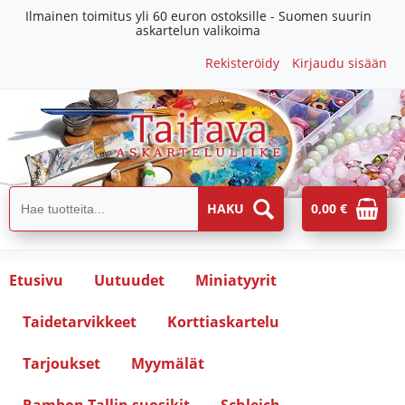
Ilmainen toimitus yli 60 euron ostoksille - Suomen suurin
askartelun valikoima
Rekisteröidy
Kirjaudu sisään
0,00 €
Etusivu
Uutuudet
Miniatyyrit
Taidetarvikkeet
Korttiaskartelu
Tarjoukset
Myymälät