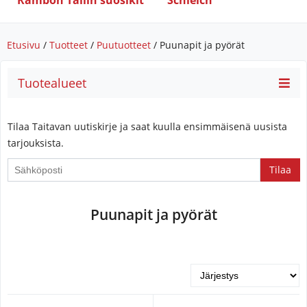
Rambon Tallin suosikit
Schleich
Etusivu
/
Tuotteet
/
Puutuotteet
/ Puunapit ja pyörät
Tuotealueet
Tilaa Taitavan uutiskirje ja saat kuulla ensimmäisenä uusista
tarjouksista.
If
you
are
Puunapit ja pyörät
a
human,
ignore
this
field