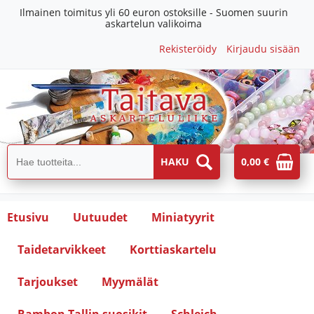
Ilmainen toimitus yli 60 euron ostoksille - Suomen suurin
askartelun valikoima
Rekisteröidy
Kirjaudu sisään
0,00 €
Etusivu
Uutuudet
Miniatyyrit
Taidetarvikkeet
Korttiaskartelu
Tarjoukset
Myymälät