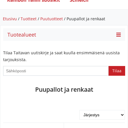
Rambon Tallin suosikit
Schleich
Etusivu
/
Tuotteet
/
Puutuotteet
/ Puupallot ja renkaat
Tuotealueet
Tilaa Taitavan uutiskirje ja saat kuulla ensimmäisenä uusista
tarjouksista.
If
you
are
Puupallot ja renkaat
a
human,
ignore
this
field