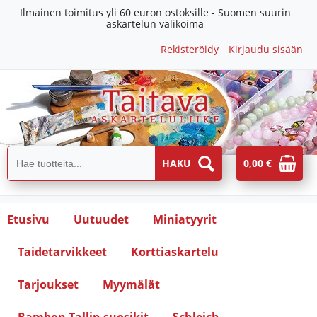
Ilmainen toimitus yli 60 euron ostoksille - Suomen suurin
askartelun valikoima
Rekisteröidy
Kirjaudu sisään
0,00 €
Etusivu
Uutuudet
Miniatyyrit
Taidetarvikkeet
Korttiaskartelu
Tarjoukset
Myymälät