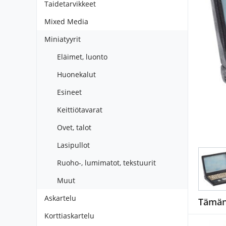
Taidetarvikkeet
Mixed Media
Miniatyyrit
Eläimet, luonto
Huonekalut
Esineet
Keittiötavarat
Ovet, talot
Lasipullot
Ruoho-, lumimatot, tekstuurit
Muut
Askartelu
Tämän 
Korttiaskartelu