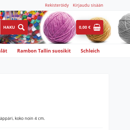
Rekisteröidy
Kirjaudu sisään
0,00 €
lät
Rambon Tallin suosikit
Schleich
i
läppäri, koko noin 4 cm.