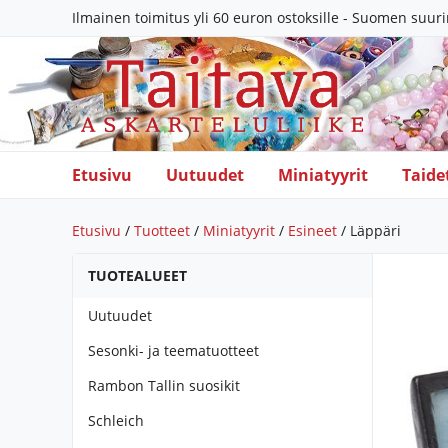
Ilmainen toimitus yli 60 euron ostoksille - Suomen suur
Etusivu
Uutuudet
Miniatyyrit
Taide
Etusivu
/
Tuotteet
/
Miniatyyrit
/
Esineet
/ Läppäri
TUOTEALUEET
Uutuudet
Sesonki- ja teematuotteet
Rambon Tallin suosikit
Schleich