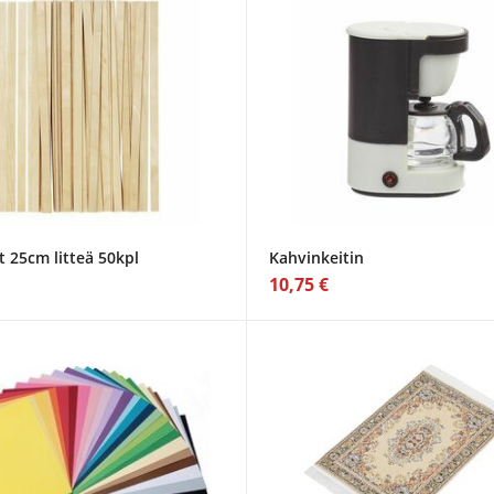
t 25cm litteä 50kpl
Kahvinkeitin
10,75 €