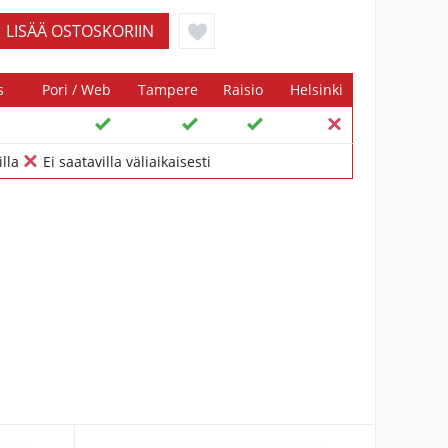
s
Pori / Web
Tampere
Raisio
Helsinki
illa
Ei saatavilla väliaikaisesti