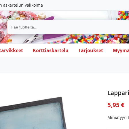
in askartelun valikoima
tarvikkeet
Korttiaskartelu
Tarjoukset
Myymä
Läppär
5,95 €
Miniatyyri 