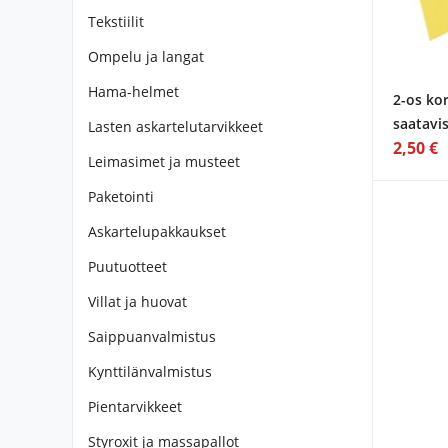
Tekstiilit
Ompelu ja langat
Hama-helmet
2-os kor
saatavi
Lasten askartelutarvikkeet
2,50 €
Leimasimet ja musteet
Paketointi
Askartelupakkaukset
Puutuotteet
Villat ja huovat
Saippuanvalmistus
Kynttilänvalmistus
Pientarvikkeet
Styroxit ja massapallot