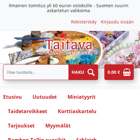
Ilmainen toimitus yli 60 euron ostoksille - Suomen suurin
askartelun valikoima
Rekisteröidy
Kirjaudu sisään
0,00 €
Etusivu
Uutuudet
Miniatyyrit
Taidetarvikkeet
Korttiaskartelu
Tarjoukset
Myymälät