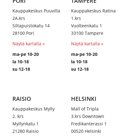
PORI
TAMPERE
Kauppakeskus Puuvilla
Kauppakeskus Ratina
2A.krs
1.krs
Siltapuistokatu 14
Vuolteenkatu 1
28100 Pori
33100 Tampere
Näytä kartalla »
Näytä kartalla »
ma-pe 10-20
ma-pe 10-20
la 10-18
la 10-18
su 12-18
su 12-18
RAISIO
HELSINKI
Kauppakeskus Mylly
Mall of Tripla
2. krs
3.krs Downtown
Myllynkatu 1
Fredikanterassi 1
21280 Raisio
00520 Helsinki