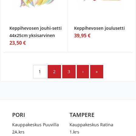
Keppihevosen jouhi-setti
Keppihevosen joulusetti
39,95 €
44x25cm yksisarvinen
23,50 €
1
2
3
›
»
PORI
TAMPERE
Kauppakeskus Puuvilla
Kauppakeskus Ratina
2A.krs
1.krs