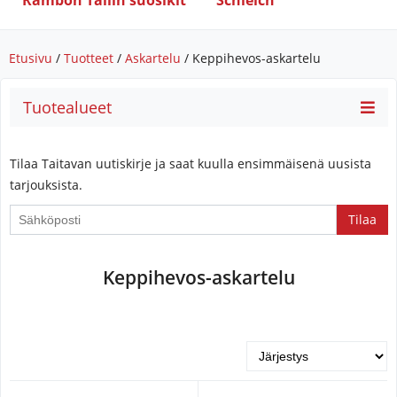
Rambon Tallin suosikit
Schleich
Etusivu
/
Tuotteet
/
Askartelu
/ Keppihevos-askartelu
Tuotealueet
Tilaa Taitavan uutiskirje ja saat kuulla ensimmäisenä uusista
tarjouksista.
If
you
are
Keppihevos-askartelu
a
human,
ignore
this
field