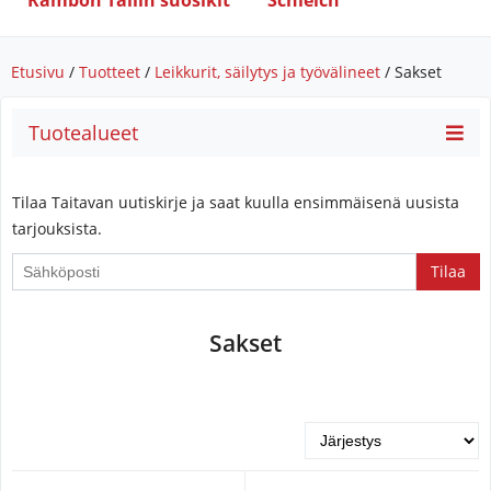
Rambon Tallin suosikit
Schleich
Etusivu
/
Tuotteet
/
Leikkurit, säilytys ja työvälineet
/ Sakset
Tuotealueet
Tilaa Taitavan uutiskirje ja saat kuulla ensimmäisenä uusista
tarjouksista.
Sakset