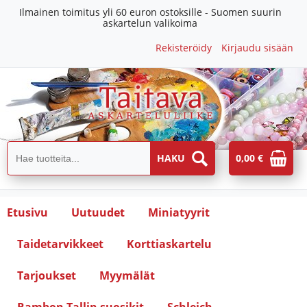
Ilmainen toimitus yli 60 euron ostoksille - Suomen suurin
askartelun valikoima
Rekisteröidy
Kirjaudu sisään
0,00 €
Etusivu
Uutuudet
Miniatyyrit
Taidetarvikkeet
Korttiaskartelu
Tarjoukset
Myymälät