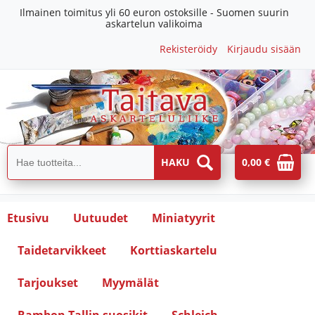
Ilmainen toimitus yli 60 euron ostoksille - Suomen suurin
askartelun valikoima
Rekisteröidy
Kirjaudu sisään
0,00 €
Etusivu
Uutuudet
Miniatyyrit
Taidetarvikkeet
Korttiaskartelu
Tarjoukset
Myymälät