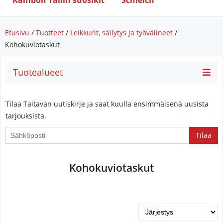
Rambon Tallin suosikit
Schleich
Etusivu
/
Tuotteet
/
Leikkurit, säilytys ja työvälineet
/
Kohokuviotaskut
Tuotealueet
Tilaa Taitavan uutiskirje ja saat kuulla ensimmäisenä uusista
tarjouksista.
Kohokuviotaskut