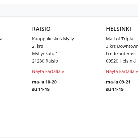
RAISIO
HELSINKI
na
Kauppakeskus Mylly
Mall of Tripla
2. krs
3.krs Downtow
Myllynkatu 1
Fredikanterassi
21280 Raisio
00520 Helsinki
Näytä kartalla »
Näytä kartalla »
ma-la 10-20
ma-la 09-21
su 11-19
su 11-19