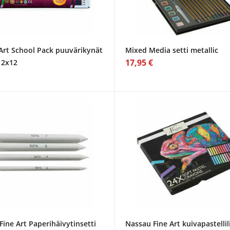
Art School Pack puuvärikynät
Mixed Media setti metallic
17,95 €
12x12
ine Art Paperihäivytinsetti
Nassau Fine Art kuivapastellil