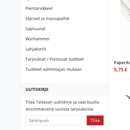
Pientarvikkeet
Styroxit ja massapallot
Sapluunat
Warhammer
Lahjakortit
Tarjoukset / Poistuvat tuotteet
Paperihä
Tuotteet valmistajan mukaan
5,75 €
UUTISKIRJE
Tilaa Taitavan uutiskirje ja saat kuulla
ensimmäisenä uusista tarjouksista.
If
you