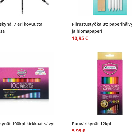
skynä, 7 eri kovuutta
Piirustustyökalut: paperihäiv
ssa
ja hiomapaperi
10,95 €
kynät 100kpl kirkkaat sävyt
Puuvärikynät 12kpl
5,95 €