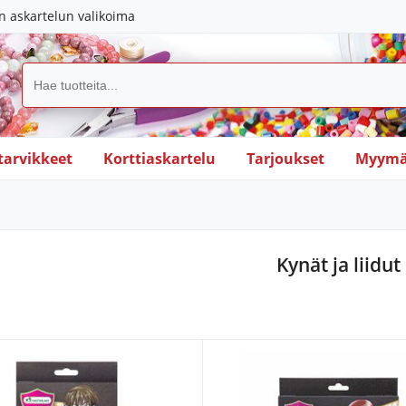
in askartelun valikoima
tarvikkeet
Korttiaskartelu
Tarjoukset
Myymä
Kynät ja liidut