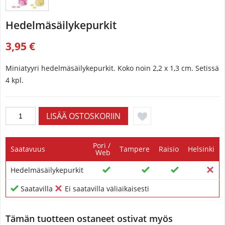
Hedelmäsäilykepurkit
3,95 €
Miniatyyri hedelmäsäilykepurkit. Koko noin 2,2 x 1,3 cm. Setissä
4 kpl.
Pori /
Saatavuus
Tampere
Raisio
Helsinki
Web
Hedelmäsäilykepurkit
Saatavilla
Ei saatavilla väliaikaisesti
Tämän tuotteen ostaneet ostivat myös