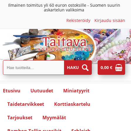
Ilmainen toimitus yli 60 euron ostoksille - Suomen suurin
askartelun valikoima
Rekisteröidy
Kirjaudu sisään
0,00 €
Etusivu
Uutuudet
Miniatyyrit
Taidetarvikkeet
Korttiaskartelu
Tarjoukset
Myymälät