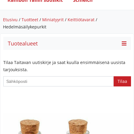
Rambon Tallin suosikit
Schleich
Etusivu
/
Tuotteet
/
Miniatyyrit
/
Keittiötavarat
/
Hedelmäsäilykepurkit
Tuotealueet
Tilaa Taitavan uutiskirje ja saat kuulla ensimmäisenä uusista
tarjouksista.