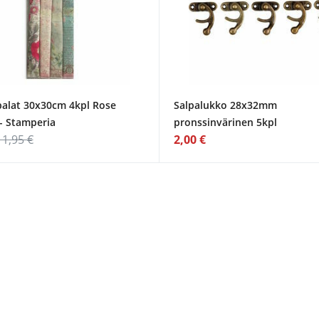
alat 30x30cm 4kpl Rose
Salpalukko 28x32mm
- Stamperia
pronssinvärinen 5kpl
11,95 €
2,00 €