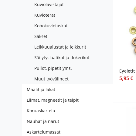
Kuviolävistäjät
Kuvioterät
Kohokuviotaskut
Sakset
Leikkuualustat ja leikkurit
Säilytyslaatikot ja -lokerikot
Pullot, pipetit yms.
Eyeleti
5,95 €
Muut työvälineet
Maalit ja lakat
Liimat, magneetit ja teipit
Koruaskartelu
Nauhat ja narut
Askartelumassat