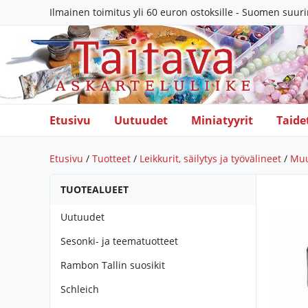
Ilmainen toimitus yli 60 euron ostoksille - Suomen suur
Etusivu
Uutuudet
Miniatyyrit
Taide
Etusivu
/
Tuotteet
/
Leikkurit, säilytys ja työvälineet
/
Muu
TUOTEALUEET
Uutuudet
Sesonki- ja teematuotteet
Rambon Tallin suosikit
Schleich