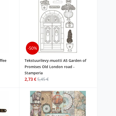
-50%
ffee
Tekstuurilevy-muotti A5 Garden of
Promises Old London road -
Stamperia
2,73 €
5,45 €