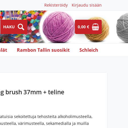
Rekisteröidy
Kirjaudu sisään
0,00 €
lät
Rambon Tallin suosikit
Schleich
ng brush 37mm + teline
atuisia sekoitettuja tehosteita alkoholimusteella,
steella, värimusteella, sekamedialla ja muilla