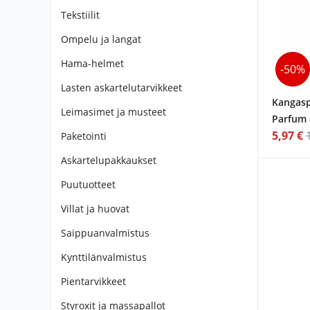
Tekstiilit
Ompelu ja langat
Hama-helmet
-50%
Lasten askartelutarvikkeet
Kangasp
Leimasimet ja musteet
Parfum 
5,97 €
Paketointi
Askartelupakkaukset
Puutuotteet
Villat ja huovat
Saippuanvalmistus
Kynttilänvalmistus
Pientarvikkeet
Styroxit ja massapallot