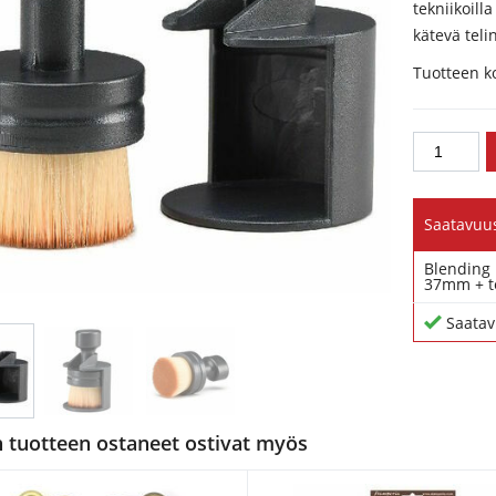
tekniikoill
kätevä teli
Tuotteen ko
Saatavuu
Blending
37mm + t
Saatav
tuotteen ostaneet ostivat myös