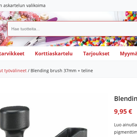
in askartelun valikoima
tarvikkeet
Korttiaskartelu
Tarjoukset
Myymä
t työvälineet
/ Blending brush 37mm + teline
Blendi
9,95 €
Luo ainutla
pigmenttimu