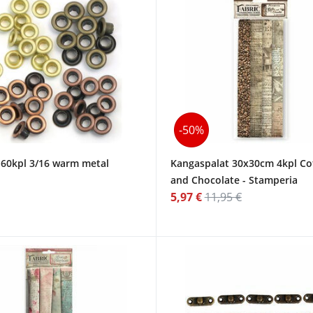
-50%
t 60kpl 3/16 warm metal
Kangaspalat 30x30cm 4kpl Co
and Chocolate - Stamperia
5,97 €
11,95 €