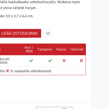
a tällä laadukkaalla sekoitusharjalla. Mukana myös
ne jossa säilytät harjan.
ko 3,9 x 3,7 x 6,4 cm.
Pori /
s
Tampere
Raisio
Helsinki
Web
 brush
eline
illa
Ei saatavilla väliaikaisesti