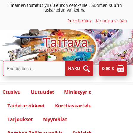
Ilmainen toimitus yli 60 euron ostoksille - Suomen suurin
askartelun valikoima
Rekisteröidy
Kirjaudu sisään
0,00 €
Etusivu
Uutuudet
Miniatyyrit
Taidetarvikkeet
Korttiaskartelu
Tarjoukset
Myymälät