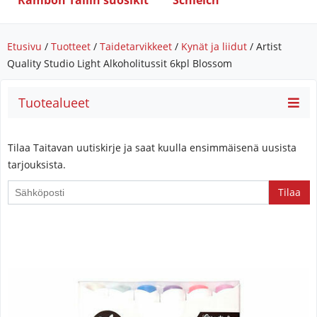
Rambon Tallin suosikit
Schleich
Etusivu
/
Tuotteet
/
Taidetarvikkeet
/
Kynät ja liidut
/ Artist
Quality Studio Light Alkoholitussit 6kpl Blossom
Tuotealueet
Tilaa Taitavan uutiskirje ja saat kuulla ensimmäisenä uusista
tarjouksista.