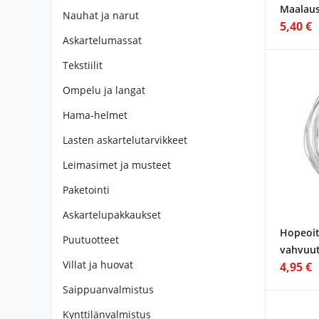
Maalaus
Nauhat ja narut
5,40 €
Askartelumassat
Tekstiilit
Ompelu ja langat
Hama-helmet
Lasten askartelutarvikkeet
Leimasimet ja musteet
Paketointi
Askartelupakkaukset
Hopeoit
Puutuotteet
vahvuut
Villat ja huovat
4,95 €
Saippuanvalmistus
Kynttilänvalmistus