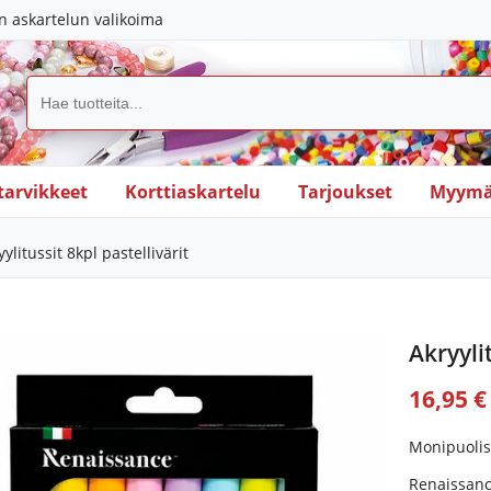
in askartelun valikoima
tarvikkeet
Korttiaskartelu
Tarjoukset
Myymä
ylitussit 8kpl pastellivärit
Akryylit
16,95 €
Monipuolise
Renaissance