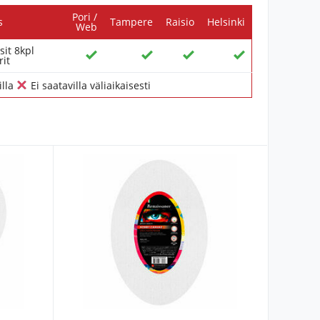
Pori /
s
Tampere
Raisio
Helsinki
Web
sit 8kpl
rit
illa
Ei saatavilla väliaikaisesti