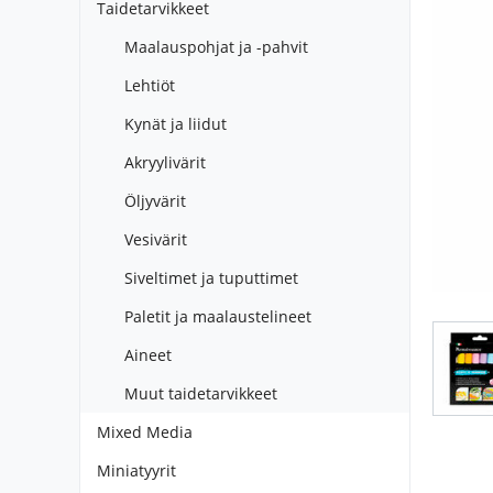
Taidetarvikkeet
Maalauspohjat ja -pahvit
Lehtiöt
Kynät ja liidut
Akryylivärit
Öljyvärit
Vesivärit
Siveltimet ja tuputtimet
Paletit ja maalaustelineet
Aineet
Muut taidetarvikkeet
Mixed Media
Miniatyyrit