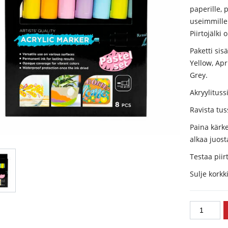
paperille, p
useimmille 
Piirtojälki
Paketti sis
Yellow, Apr
Grey.
Akryylituss
Ravista tus
Paina kärk
alkaa juost
Testaa piir
Sulje korkk