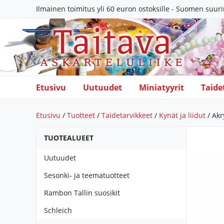
Ilmainen toimitus yli 60 euron ostoksille - Suomen suur
Etusivu
Uutuudet
Miniatyyrit
Taide
Etusivu
/
Tuotteet
/
Taidetarvikkeet
/
Kynät ja liidut
/ Akry
TUOTEALUEET
Uutuudet
Sesonki- ja teematuotteet
Rambon Tallin suosikit
Schleich