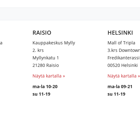
RAISIO
HELSINKI
na
Kauppakeskus Mylly
Mall of Tripla
2. krs
3.krs Downtow
Myllynkatu 1
Fredikanterassi
21280 Raisio
00520 Helsinki
Näytä kartalla »
Näytä kartalla »
ma-la 10-20
ma-la 09-21
su 11-19
su 11-19