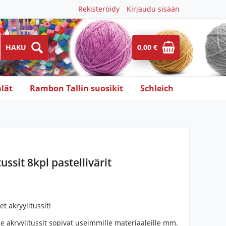
Rekisteröidy
Kirjaudu sisään
0,00 €
lät
Rambon Tallin suosikit
Schleich
ussit 8kpl pastellivärit
t akryylitussit!
 akryylitussit sopivat useimmille materiaaleille mm.