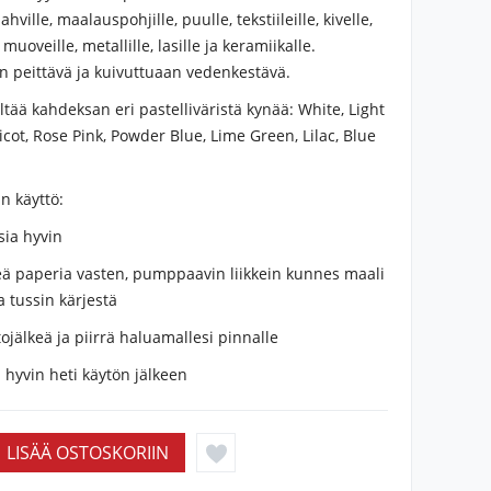
ahville, maalauspohjille, puulle, tekstiileille, kivelle,
muoveille, metallille, lasille ja keramiikalle.
 on peittävä ja kuivuttuaan vedenkestävä.
ältää kahdeksan eri pastelliväristä kynää: White, Light
icot, Rose Pink, Powder Blue, Lime Green, Lilac, Blue
in käyttö:
sia hyvin
eä paperia vasten, pumppaavin liikkein kunnes maali
a tussin kärjestä
tojälkeä ja piirrä haluamallesi pinnalle
i hyvin heti käytön jälkeen