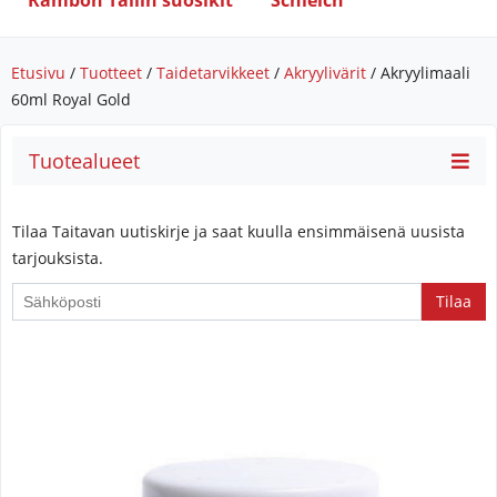
Rambon Tallin suosikit
Schleich
Etusivu
/
Tuotteet
/
Taidetarvikkeet
/
Akryylivärit
/ Akryylimaali
60ml Royal Gold
Tuotealueet
Tilaa Taitavan uutiskirje ja saat kuulla ensimmäisenä uusista
tarjouksista.