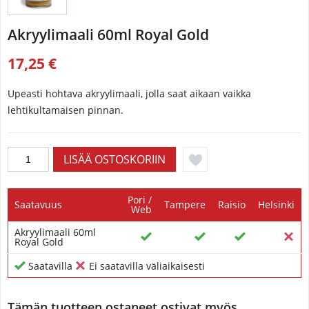
Akryylimaali 60ml Royal Gold
17,25 €
Upeasti hohtava akryylimaali, jolla saat aikaan vaikka
lehtikultamaisen pinnan.
Pori /
Saatavuus
Tampere
Raisio
Helsinki
Web
Akryylimaali 60ml
Royal Gold
Saatavilla
Ei saatavilla väliaikaisesti
Tämän tuotteen ostaneet ostivat myös