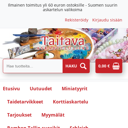
Ilmainen toimitus yli 60 euron ostoksille - Suomen suurin
askartelun valikoima
Rekisteröidy
Kirjaudu sisään
0,00 €
Etusivu
Uutuudet
Miniatyyrit
Taidetarvikkeet
Korttiaskartelu
Tarjoukset
Myymälät