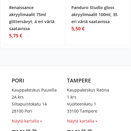
Renaissance
Panduro Studio gloss
akryylimaalit 75ml
akryylimaalit 100ml, 35
glittersävyt, 4 eri väriä
eri väriä saatavissa
5,50 €
saatavissa
5,75 €
PORI
TAMPERE
Kauppakeskus Puuvilla
Kauppakeskus Ratina
2A.krs
1.krs
Siltapuistokatu 14
Vuolteenkatu 1
28100 Pori
33100 Tampere
Näytä kartalla »
Näytä kartalla »
ma-pe 10-20
ma-pe 10-20