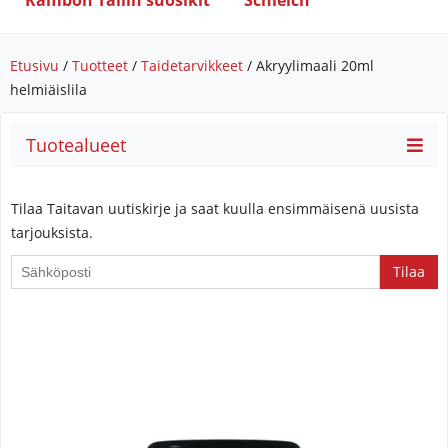
Rambon Tallin suosikit
Schleich
Etusivu
/
Tuotteet
/
Taidetarvikkeet
/ Akryylimaali 20ml
helmiäislila
Tuotealueet
Tilaa Taitavan uutiskirje ja saat kuulla ensimmäisenä uusista
tarjouksista.