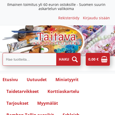
Ilmainen toimitus yli 60 euron ostoksille - Suomen suurin
askartelun valikoima
Rekisteröidy
Kirjaudu sisään
0,00 €
Etusivu
Uutuudet
Miniatyyrit
Taidetarvikkeet
Korttiaskartelu
Tarjoukset
Myymälät