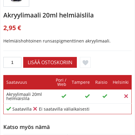
Akryylimaali 20ml helmiäislila
2,95 €
Helmiäishohtoinen runsaspigmenttinen akryylimaali.
Pori /
Saatavuus
Tampere
Raisio
Helsinki
Web
Akryylimaali 20ml
helmiäislila
Saatavilla
Ei saatavilla väliaikaisesti
Katso myös nämä