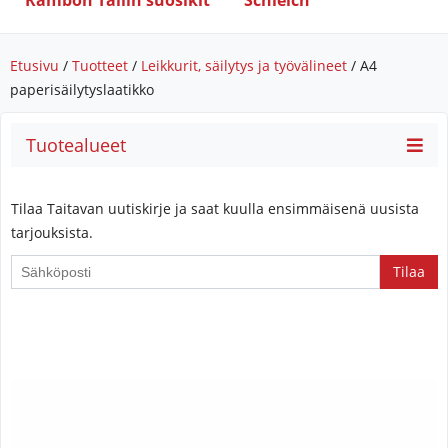
Rambon Tallin suosikit
Schleich
Etusivu
/
Tuotteet
/
Leikkurit, säilytys ja työvälineet
/ A4
paperisäilytyslaatikko
Tuotealueet
Tilaa Taitavan uutiskirje ja saat kuulla ensimmäisenä uusista
tarjouksista.
If
you
are
a
human,
ignore
this
field