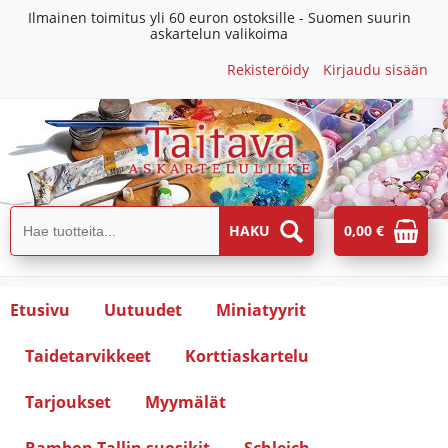
Ilmainen toimitus yli 60 euron ostoksille - Suomen suurin
askartelun valikoima
Rekisteröidy
Kirjaudu sisään
0,00 €
Etusivu
Uutuudet
Miniatyyrit
Taidetarvikkeet
Korttiaskartelu
Tarjoukset
Myymälät