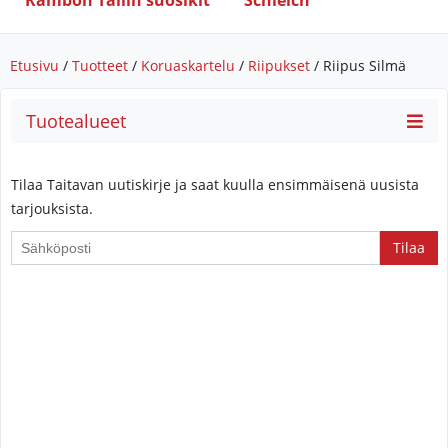
Rambon Tallin suosikit
Schleich
Etusivu
/
Tuotteet
/
Koruaskartelu
/
Riipukset
/ Riipus Silmä
Tuotealueet
Tilaa Taitavan uutiskirje ja saat kuulla ensimmäisenä uusista
tarjouksista.
If
you
are
a
human,
ignore
this
field