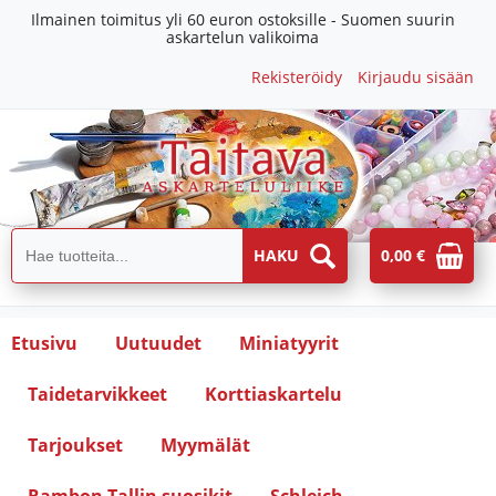
Ilmainen toimitus yli 60 euron ostoksille - Suomen suurin
askartelun valikoima
Rekisteröidy
Kirjaudu sisään
0,00 €
Etusivu
Uutuudet
Miniatyyrit
Taidetarvikkeet
Korttiaskartelu
Tarjoukset
Myymälät