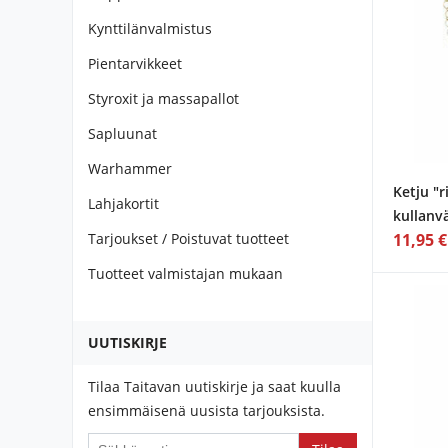
Kynttilänvalmistus
Pientarvikkeet
Styroxit ja massapallot
Sapluunat
Warhammer
Ketju "
Lahjakortit
kullanv
Tarjoukset / Poistuvat tuotteet
11,95 €
Tuotteet valmistajan mukaan
UUTISKIRJE
Tilaa Taitavan uutiskirje ja saat kuulla
ensimmäisenä uusista tarjouksista.
If