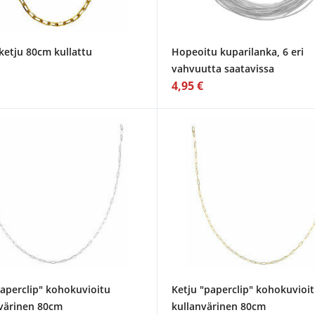
ketju 80cm kullattu
Hopeoitu kuparilanka, 6 eri
vahvuutta saatavissa
4,95 €
paperclip" kohokuvioitu
Ketju "paperclip" kohokuvioi
värinen 80cm
kullanvärinen 80cm