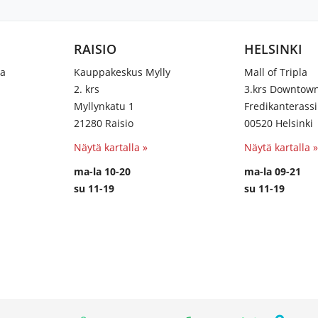
RAISIO
HELSINKI
na
Kauppakeskus Mylly
Mall of Tripla
2. krs
3.krs Downtow
Myllynkatu 1
Fredikanterassi
21280 Raisio
00520 Helsinki
Näytä kartalla »
Näytä kartalla »
ma-la 10-20
ma-la 09-21
su 11-19
su 11-19