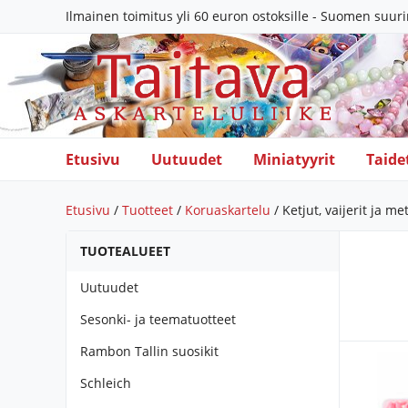
Ilmainen toimitus yli 60 euron ostoksille - Suomen suur
Etusivu
Uutuudet
Miniatyyrit
Taide
Etusivu
/
Tuotteet
/
Koruaskartelu
/ Ketjut, vaijerit ja me
TUOTEALUEET
Uutuudet
Sesonki- ja teematuotteet
Rambon Tallin suosikit
Schleich