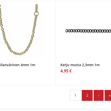
ullanvärinen 4mm 1m
Ketju musta 2,3mm 1m
4,95 €
1
2
›
»