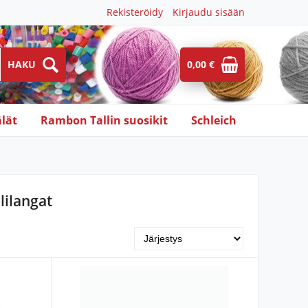
Rekisteröidy
Kirjaudu sisään
0,00 €
lät
Rambon Tallin suosikit
Schleich
llilangat