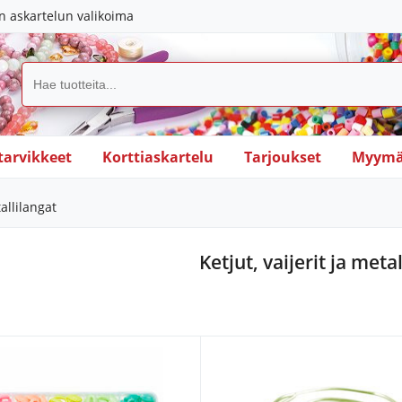
in askartelun valikoima
tarvikkeet
Korttiaskartelu
Tarjoukset
Myymä
tallilangat
Ketjut, vaijerit ja meta