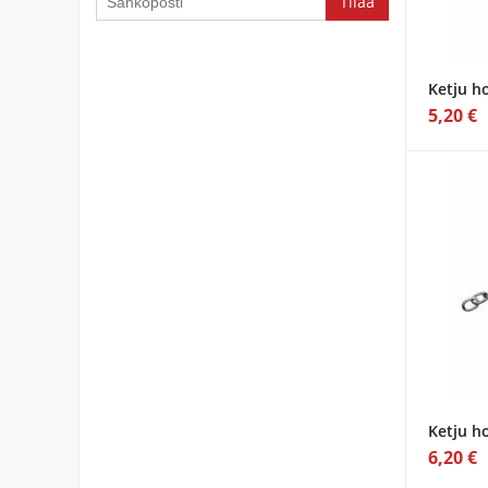
you
are
a
Ketju h
human,
5,20 €
ignore
this
field
Ketju 
6,20 €