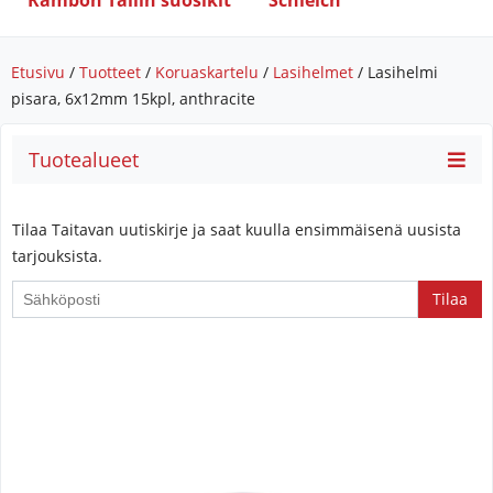
Rambon Tallin suosikit
Schleich
Etusivu
/
Tuotteet
/
Koruaskartelu
/
Lasihelmet
/ Lasihelmi
pisara, 6x12mm 15kpl, anthracite
Tuotealueet
Tilaa Taitavan uutiskirje ja saat kuulla ensimmäisenä uusista
tarjouksista.