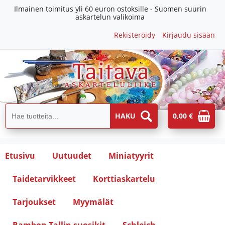
Ilmainen toimitus yli 60 euron ostoksille - Suomen suurin
askartelun valikoima
Rekisteröidy
Kirjaudu sisään
0,00 €
Etusivu
Uutuudet
Miniatyyrit
Taidetarvikkeet
Korttiaskartelu
Tarjoukset
Myymälät