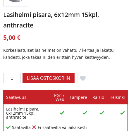
Lasihelmi pisara, 6x12mm 15kpl,
anthracite
5,00 €
Korkealaatuiset lasihelmet on vahattu 7 kertaa ja lakattu
kahdesti, joka takaa niiden erittäin hyvän kestävyyden.
Pori /
Saatavuus
Tampere
Raisio
Helsinki
Web
Lasihelmi pisara,
6x12mm 15kpl,
anthracite
Saatavilla
Ei saatavilla väliaikaisesti