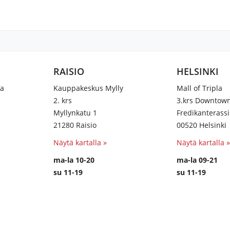
RAISIO
HELSINKI
na
Kauppakeskus Mylly
Mall of Tripla
2. krs
3.krs Downtow
Myllynkatu 1
Fredikanterassi
21280 Raisio
00520 Helsinki
Näytä kartalla »
Näytä kartalla »
ma-la 10-20
ma-la 09-21
su 11-19
su 11-19