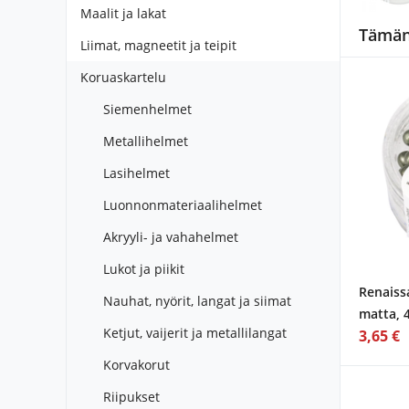
Maalit ja lakat
Tämän 
Liimat, magneetit ja teipit
Koruaskartelu
Siemenhelmet
Metallihelmet
Lasihelmet
Luonnonmateriaalihelmet
Akryyli- ja vahahelmet
Lukot ja piikit
Renaiss
Nauhat, nyörit, langat ja siimat
matta, 
Ketjut, vaijerit ja metallilangat
3,65 €
Korvakorut
Riipukset