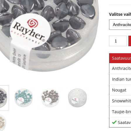
Valitse va
Saatavuu
Anthracit
Indian tu
Nougat
Snowwhi
Taupe-b
Saatav