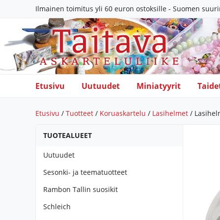
Ilmainen toimitus yli 60 euron ostoksille - Suomen suur
Etusivu
Uutuudet
Miniatyyrit
Taide
Etusivu
/
Tuotteet
/
Koruaskartelu
/
Lasihelmet
/ Lasihel
TUOTEALUEET
Uutuudet
Sesonki- ja teematuotteet
Rambon Tallin suosikit
Schleich