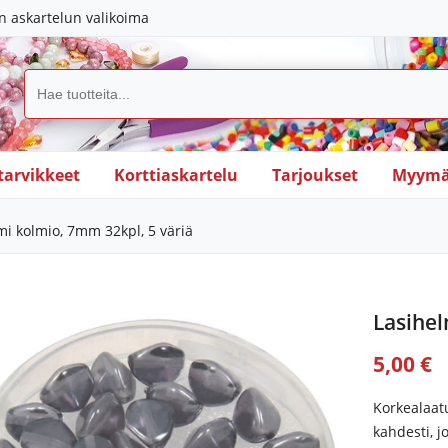
in askartelun valikoima
tarvikkeet
Korttiaskartelu
Tarjoukset
Myymä
mi kolmio, 7mm 32kpl, 5 väriä
Lasihel
5,00 €
Korkealaatu
kahdesti, j