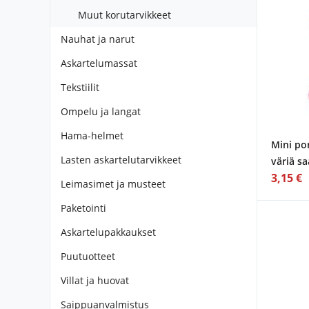
Muut korutarvikkeet
Nauhat ja narut
Askartelumassat
Tekstiilit
Ompelu ja langat
Hama-helmet
Mini pom
Lasten askartelutarvikkeet
väriä sa
3,15 €
Leimasimet ja musteet
Paketointi
Askartelupakkaukset
Puutuotteet
Villat ja huovat
Saippuanvalmistus