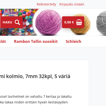
Rekisteröidy
Kirjaudu sisään
0,00 €
lät
Rambon Tallin suosikit
Schleich
mi kolmio, 7mm 32kpl, 5 väriä
iset lasihelmet on vahattu 7 kertaa ja lakattu
oka takaa niiden erittäin hyvän kestävyyden.