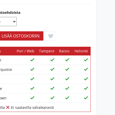
ihtoehdoista
s
Pori / Web
Tampere
Raisio
Helsinki
e
rquoise
te
rown
illa
Ei saatavilla väliaikaisesti