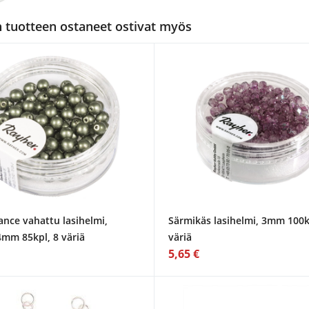
tuotteen ostaneet ostivat myös
ance vahattu lasihelmi,
Särmikäs lasihelmi, 3mm 100k
4mm 85kpl, 8 väriä
väriä
5,65 €