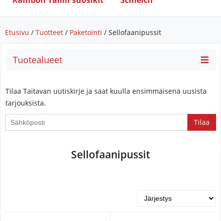
Rambon Tallin suosikit
Schleich
Etusivu
/
Tuotteet
/
Paketointi
/ Sellofaanipussit
Tuotealueet
Tilaa Taitavan uutiskirje ja saat kuulla ensimmäisenä uusista
tarjouksista.
Sellofaanipussit