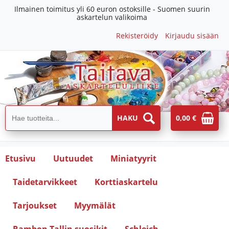
Ilmainen toimitus yli 60 euron ostoksille - Suomen suurin
askartelun valikoima
Rekisteröidy
Kirjaudu sisään
0,00 €
Etusivu
Uutuudet
Miniatyyrit
Taidetarvikkeet
Korttiaskartelu
Tarjoukset
Myymälät