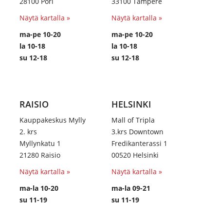
28100 Pori
33100 Tampere
Näytä kartalla »
Näytä kartalla »
ma-pe 10-20
ma-pe 10-20
la 10-18
la 10-18
su 12-18
su 12-18
RAISIO
HELSINKI
Kauppakeskus Mylly
Mall of Tripla
2. krs
3.krs Downtown
Myllynkatu 1
Fredikanterassi 1
21280 Raisio
00520 Helsinki
Näytä kartalla »
Näytä kartalla »
ma-la 10-20
ma-la 09-21
su 11-19
su 11-19