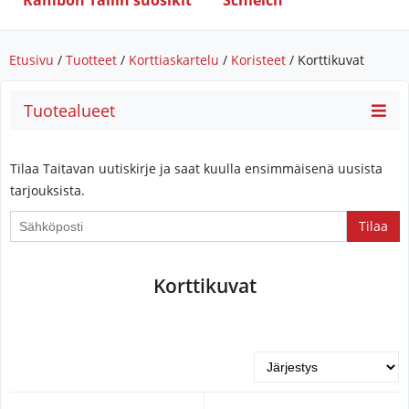
Rambon Tallin suosikit
Schleich
Etusivu
/
Tuotteet
/
Korttiaskartelu
/
Koristeet
/ Korttikuvat
Tuotealueet
Tilaa Taitavan uutiskirje ja saat kuulla ensimmäisenä uusista
tarjouksista.
If
you
are
Korttikuvat
a
human,
ignore
this
field