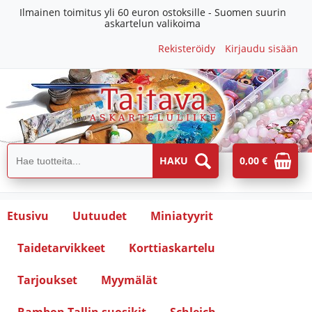
Ilmainen toimitus yli 60 euron ostoksille - Suomen suurin
askartelun valikoima
Rekisteröidy
Kirjaudu sisään
0,00 €
Etusivu
Uutuudet
Miniatyyrit
Taidetarvikkeet
Korttiaskartelu
Tarjoukset
Myymälät