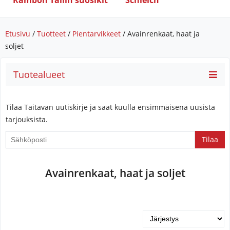
Rambon Tallin suosikit
Schleich
Etusivu
/
Tuotteet
/
Pientarvikkeet
/ Avainrenkaat, haat ja
soljet
Tuotealueet
Tilaa Taitavan uutiskirje ja saat kuulla ensimmäisenä uusista
tarjouksista.
Avainrenkaat, haat ja soljet