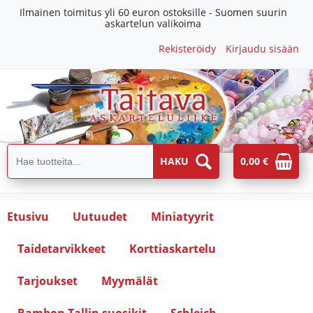
Ilmainen toimitus yli 60 euron ostoksille - Suomen suurin
askartelun valikoima
Rekisteröidy
Kirjaudu sisään
0,00 €
Etusivu
Uutuudet
Miniatyyrit
Taidetarvikkeet
Korttiaskartelu
Tarjoukset
Myymälät