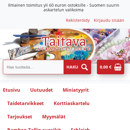
Ilmainen toimitus yli 60 euron ostoksille - Suomen suurin
askartelun valikoima
Rekisteröidy
Kirjaudu sisään
0,00 €
Etusivu
Uutuudet
Miniatyyrit
Taidetarvikkeet
Korttiaskartelu
Tarjoukset
Myymälät