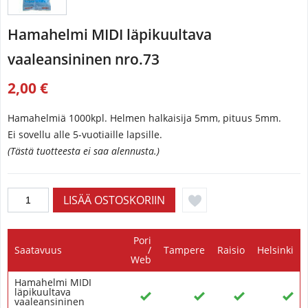
Hamahelmi MIDI läpikuultava
vaaleansininen nro.73
2,00 €
Hamahelmiä 1000kpl. Helmen halkaisija 5mm, pituus 5mm.
Ei sovellu alle 5-vuotiaille lapsille.
(Tästä tuotteesta ei saa alennusta.)
Pori
Saatavuus
/
Tampere
Raisio
Helsinki
Web
Hamahelmi MIDI
läpikuultava
vaaleansininen