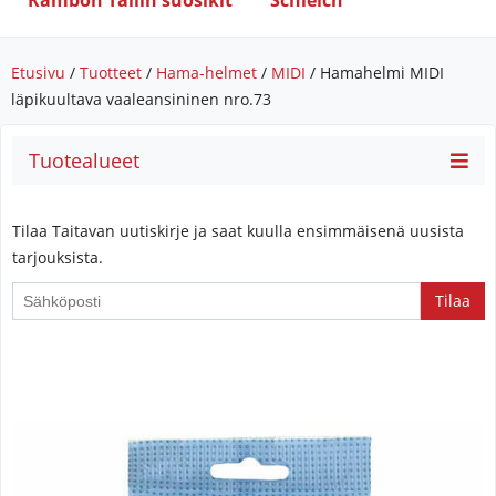
Rambon Tallin suosikit
Schleich
Etusivu
/
Tuotteet
/
Hama-helmet
/
MIDI
/ Hamahelmi MIDI
läpikuultava vaaleansininen nro.73
Tuotealueet
Tilaa Taitavan uutiskirje ja saat kuulla ensimmäisenä uusista
tarjouksista.