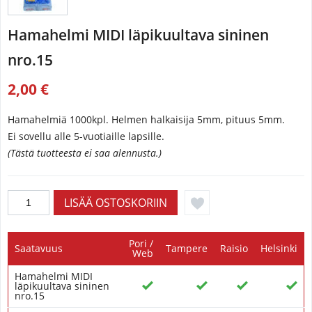
Hamahelmi MIDI läpikuultava sininen
nro.15
2,00 €
Hamahelmiä 1000kpl. Helmen halkaisija 5mm, pituus 5mm.
Ei sovellu alle 5-vuotiaille lapsille.
(Tästä tuotteesta ei saa alennusta.)
Pori /
Saatavuus
Tampere
Raisio
Helsinki
Web
Hamahelmi MIDI
läpikuultava sininen
nro.15