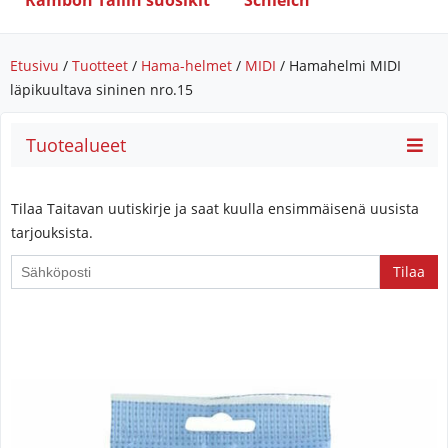
Rambon Tallin suosikit
Schleich
Etusivu
/
Tuotteet
/
Hama-helmet
/
MIDI
/ Hamahelmi MIDI
läpikuultava sininen nro.15
Tuotealueet
Tilaa Taitavan uutiskirje ja saat kuulla ensimmäisenä uusista
tarjouksista.