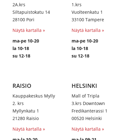
2A.krs
1.krs
Siltapuistokatu 14
Vuolteenkatu 1
28100 Pori
33100 Tampere
Näytä kartalla »
Näytä kartalla »
ma-pe 10-20
ma-pe 10-20
la 10-18
la 10-18
su 12-18
su 12-18
RAISIO
HELSINKI
Kauppakeskus Mylly
Mall of Tripla
2. krs
3.krs Downtown
Myllynkatu 1
Fredikanterassi 1
21280 Raisio
00520 Helsinki
Näytä kartalla »
Näytä kartalla »
ma-la 10-20
ma-la 09-21