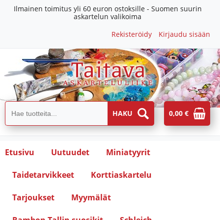
Ilmainen toimitus yli 60 euron ostoksille - Suomen suurin
askartelun valikoima
Rekisteröidy
Kirjaudu sisään
0,00 €
Etusivu
Uutuudet
Miniatyyrit
Taidetarvikkeet
Korttiaskartelu
Tarjoukset
Myymälät