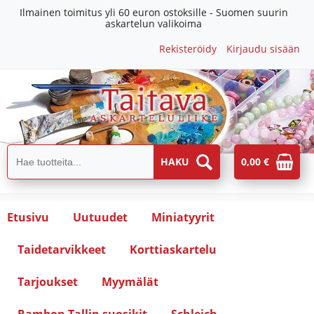
Ilmainen toimitus yli 60 euron ostoksille - Suomen suurin
askartelun valikoima
Rekisteröidy
Kirjaudu sisään
0,00 €
Etusivu
Uutuudet
Miniatyyrit
Taidetarvikkeet
Korttiaskartelu
Tarjoukset
Myymälät