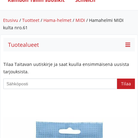
Rambon Tallin suosikit
Schleich
Etusivu
/
Tuotteet
/
Hama-helmet
/
MIDI
/ Hamahelmi MIDI
kulta nro.61
Tuotealueet
Tilaa Taitavan uutiskirje ja saat kuulla ensimmäisenä uusista
tarjouksista.