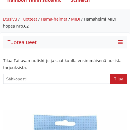
Rambon Tallin suosikit
Schleich
Etusivu
/
Tuotteet
/
Hama-helmet
/
MIDI
/ Hamahelmi MIDI
hopea nro.62
Tuotealueet
Tilaa Taitavan uutiskirje ja saat kuulla ensimmäisenä uusista
tarjouksista.
If
you
are
a
human,
ignore
this
field