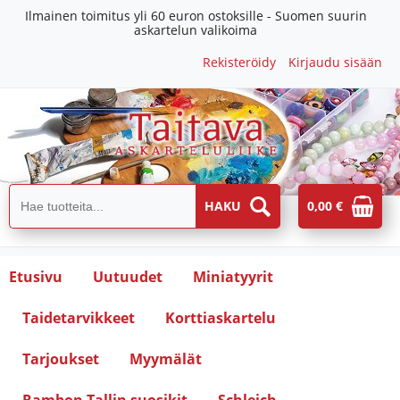
Ilmainen toimitus yli 60 euron ostoksille - Suomen suurin
askartelun valikoima
Rekisteröidy
Kirjaudu sisään
0,00 €
Etusivu
Uutuudet
Miniatyyrit
Taidetarvikkeet
Korttiaskartelu
Tarjoukset
Myymälät