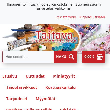
Ilmainen toimitus yli 60 euron ostoksille - Suomen suurin
askartelun valikoima
Rekisteröidy
Kirjaudu sisään
0,00 €
Etusivu
Uutuudet
Miniatyyrit
Taidetarvikkeet
Korttiaskartelu
Tarjoukset
Myymälät