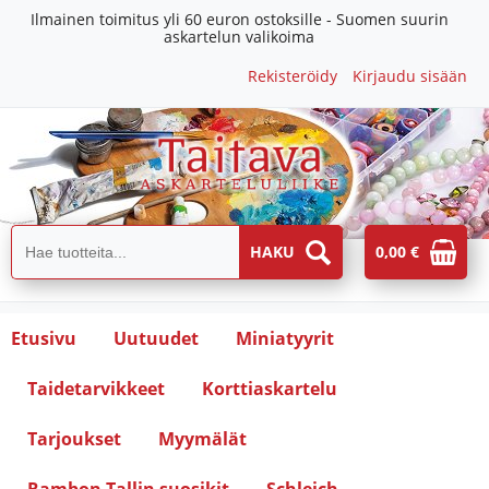
Ilmainen toimitus yli 60 euron ostoksille - Suomen suurin
askartelun valikoima
Rekisteröidy
Kirjaudu sisään
0,00 €
Etusivu
Uutuudet
Miniatyyrit
Taidetarvikkeet
Korttiaskartelu
Tarjoukset
Myymälät