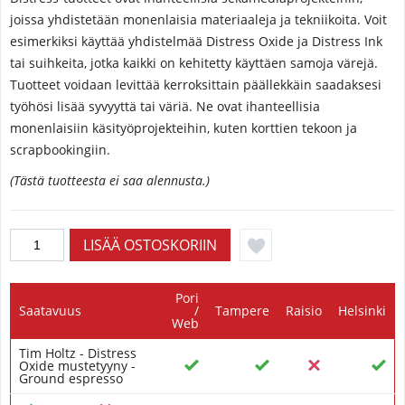
joissa yhdistetään monenlaisia ​​materiaaleja ja tekniikoita. Voit
esimerkiksi käyttää yhdistelmää Distress Oxide ja Distress Ink
tai suihkeita, jotka kaikki on kehitetty käyttäen samoja värejä.
Tuotteet voidaan levittää kerroksittain päällekkäin saadaksesi
työhösi lisää syvyyttä tai väriä. Ne ovat ihanteellisia
monenlaisiin käsityöprojekteihin, kuten korttien tekoon ja
scrapbookingiin.
(Tästä tuotteesta ei saa alennusta.)
Pori
Saatavuus
/
Tampere
Raisio
Helsinki
Web
Tim Holtz - Distress
Oxide mustetyyny -
Ground espresso