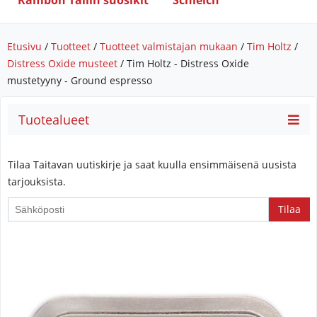
Rambon Tallin suosikit
Schleich
Etusivu
/
Tuotteet
/
Tuotteet valmistajan mukaan
/
Tim Holtz
/
Distress Oxide musteet
/ Tim Holtz - Distress Oxide
mustetyyny - Ground espresso
Tuotealueet
Tilaa Taitavan uutiskirje ja saat kuulla ensimmäisenä uusista
tarjouksista.