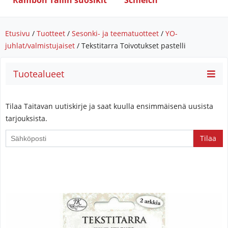
Rambon Tallin suosikit
Schleich
Etusivu
/
Tuotteet
/
Sesonki- ja teematuotteet
/
YO-
juhlat/valmistujaiset
/ Tekstitarra Toivotukset pastelli
Tuotealueet
Tilaa Taitavan uutiskirje ja saat kuulla ensimmäisenä uusista
tarjouksista.
If
you
are
a
human,
ignore
this
field