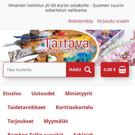
Ilmainen toimitus yli 60 euron ostoksille - Suomen suurin
askartelun valikoima
Rekisteröidy
Kirjaudu sisään
0,00 €
Etusivu
Uutuudet
Miniatyyrit
Taidetarvikkeet
Korttiaskartelu
Tarjoukset
Myymälät