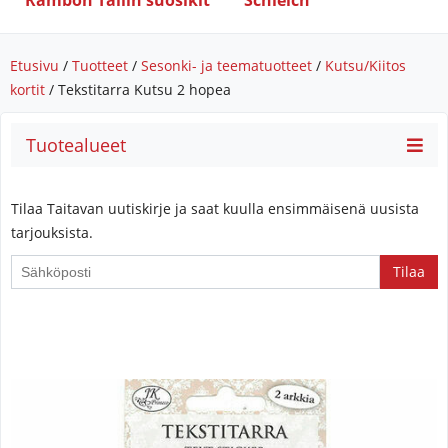
Rambon Tallin suosikit
Schleich
Etusivu
/
Tuotteet
/
Sesonki- ja teematuotteet
/
Kutsu/Kiitos
kortit
/ Tekstitarra Kutsu 2 hopea
Tuotealueet
Tilaa Taitavan uutiskirje ja saat kuulla ensimmäisenä uusista
tarjouksista.