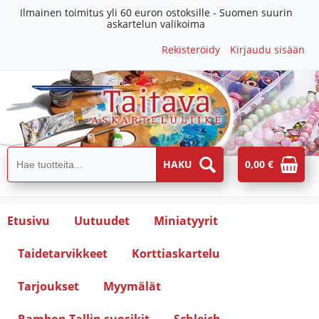
Ilmainen toimitus yli 60 euron ostoksille - Suomen suurin
askartelun valikoima
Rekisteröidy
Kirjaudu sisään
0,00 €
Etusivu
Uutuudet
Miniatyyrit
Taidetarvikkeet
Korttiaskartelu
Tarjoukset
Myymälät