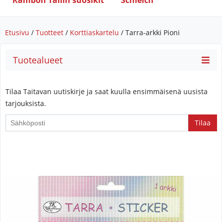
Rambon Tallin suosikit
Schleich
Etusivu
/
Tuotteet
/
Korttiaskartelu
/ Tarra-arkki Pioni
Tuotealueet
Tilaa Taitavan uutiskirje ja saat kuulla ensimmäisenä uusista
tarjouksista.