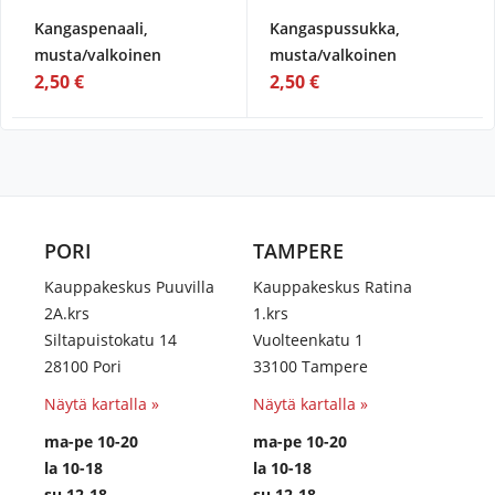
Kangaspenaali,
Kangaspussukka,
musta/valkoinen
musta/valkoinen
2,50 €
2,50 €
PORI
TAMPERE
Kauppakeskus Puuvilla
Kauppakeskus Ratina
2A.krs
1.krs
Siltapuistokatu 14
Vuolteenkatu 1
28100 Pori
33100 Tampere
Näytä kartalla »
Näytä kartalla »
ma-pe 10-20
ma-pe 10-20
la 10-18
la 10-18
su 12-18
su 12-18