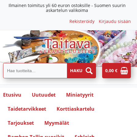
Ilmainen toimitus yli 60 euron ostoksille - Suomen suurin
askartelun valikoima
Rekisteröidy
Kirjaudu sisään
0,00 €
Etusivu
Uutuudet
Miniatyyrit
Taidetarvikkeet
Korttiaskartelu
Tarjoukset
Myymälät