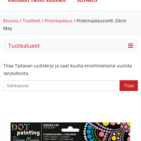
Rambon Tallin suosikit
Schleich
Etusivu
/
Tuotteet
/
Pistemaalaus
/ Pistemaalaussetti 20cm
May
Tuotealueet
Tilaa Taitavan uutiskirje ja saat kuulla ensimmäisenä uusista
tarjouksista.