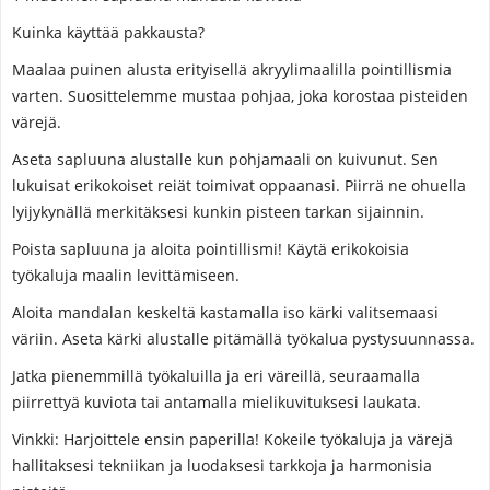
Kuinka käyttää pakkausta?
Maalaa puinen alusta erityisellä akryylimaalilla pointillismia
varten. Suosittelemme mustaa pohjaa, joka korostaa pisteiden
värejä.
Aseta sapluuna alustalle kun pohjamaali on kuivunut. Sen
lukuisat erikokoiset reiät toimivat oppaanasi. Piirrä ne ohuella
lyijykynällä merkitäksesi kunkin pisteen tarkan sijainnin.
Poista sapluuna ja aloita pointillismi! Käytä erikokoisia
työkaluja maalin levittämiseen.
Aloita mandalan keskeltä kastamalla iso kärki valitsemaasi
väriin. Aseta kärki alustalle pitämällä työkalua pystysuunnassa.
Jatka pienemmillä työkaluilla ja eri väreillä, seuraamalla
piirrettyä kuviota tai antamalla mielikuvituksesi laukata.
Vinkki: Harjoittele ensin paperilla! Kokeile työkaluja ja värejä
hallitaksesi tekniikan ja luodaksesi tarkkoja ja harmonisia