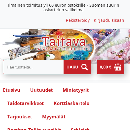
Ilmainen toimitus yli 60 euron ostoksille - Suomen suurin
askartelun valikoima
Rekisteröidy
Kirjaudu sisään
0,00 €
Etusivu
Uutuudet
Miniatyyrit
Taidetarvikkeet
Korttiaskartelu
Tarjoukset
Myymälät