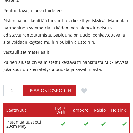
pisteitä.
Rentouttava ja luova taideteos
Pistemaalaus kehittää luovuutta ja keskittymiskykyä. Mandalan
harmoninen symmetria ja käden työn hienostuneisuus
edistävät rentoutumista. Sapluuna on uudelleenkäytettävä ja
sitä voidaan käyttää muihin puisiin alustoihin.
Vastuulliset materiaalit
Puinen alusta on valmistettu kestävästi hankitusta MDF-levystä,
joka koostuu kierrätetystä puusta ja kasviliimasta.
Pori /
Saatavuus
Tampere
Raisio
Helsinki
Web
Pistemaalaussetti
20cm May