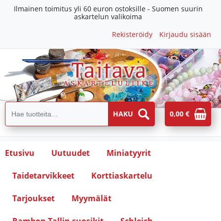
Ilmainen toimitus yli 60 euron ostoksille - Suomen suurin
askartelun valikoima
Rekisteröidy
Kirjaudu sisään
0,00 €
Etusivu
Uutuudet
Miniatyyrit
Taidetarvikkeet
Korttiaskartelu
Tarjoukset
Myymälät