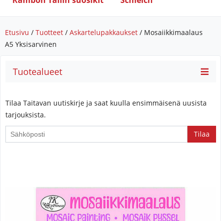
Rambon Tallin suosikit
Schleich
Etusivu
/
Tuotteet
/
Askartelupakkaukset
/ Mosaiikkimaalaus
A5 Yksisarvinen
Tuotealueet
Tilaa Taitavan uutiskirje ja saat kuulla ensimmäisenä uusista
tarjouksista.