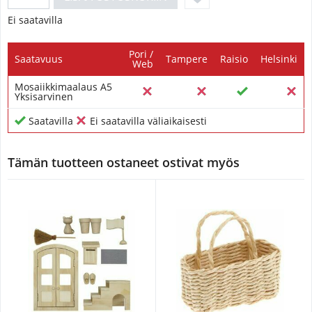
Ei saatavilla
Pori /
Saatavuus
Tampere
Raisio
Helsinki
Web
Mosaiikkimaalaus A5
Yksisarvinen
Saatavilla
Ei saatavilla väliaikaisesti
Tämän tuotteen ostaneet ostivat myös