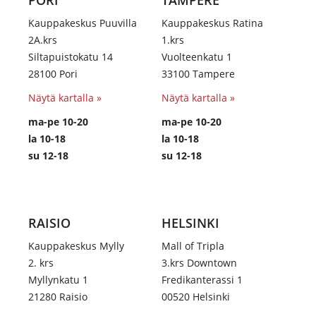
PORI
TAMPERE
Kauppakeskus Puuvilla
Kauppakeskus Ratina
2A.krs
1.krs
Siltapuistokatu 14
Vuolteenkatu 1
28100 Pori
33100 Tampere
Näytä kartalla »
Näytä kartalla »
ma-pe 10-20
ma-pe 10-20
la 10-18
la 10-18
su 12-18
su 12-18
RAISIO
HELSINKI
Kauppakeskus Mylly
Mall of Tripla
2. krs
3.krs Downtown
Myllynkatu 1
Fredikanterassi 1
21280 Raisio
00520 Helsinki