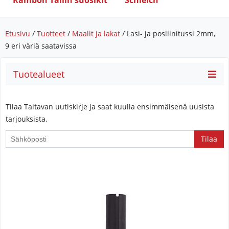
Rambon Tallin suosikit
Schleich
Etusivu
/
Tuotteet
/
Maalit ja lakat
/ Lasi- ja posliinitussi 2mm,
9 eri väriä saatavissa
Tuotealueet
Tilaa Taitavan uutiskirje ja saat kuulla ensimmäisenä uusista
tarjouksista.