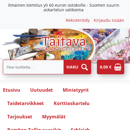
Ilmainen toimitus yli 60 euron ostoksille - Suomen suurin
askartelun valikoima
Rekisteröidy
Kirjaudu sisään
0,00 €
Etusivu
Uutuudet
Miniatyyrit
Taidetarvikkeet
Korttiaskartelu
Tarjoukset
Myymälät