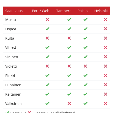
Saatavuus
Pori / Web
Tampere
Raisio
Helsinki
Musta
Hopea
Kulta
Vihreä
Sininen
Violetti
Pinkki
Punainen
Keltainen
Valkoinen
Saatavilla
Ei saatavilla väliaikaisesti