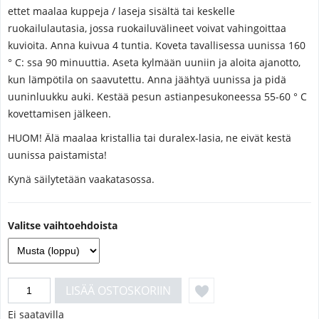
ettet maalaa kuppeja / laseja sisältä tai keskelle
ruokailulautasia, jossa ruokailuvälineet voivat vahingoittaa
kuvioita. Anna kuivua 4 tuntia. Koveta tavallisessa uunissa 160
° C: ssa 90 minuuttia. Aseta kylmään uuniin ja aloita ajanotto,
kun lämpötila on saavutettu. Anna jäähtyä uunissa ja pidä
uuninluukku auki. Kestää pesun astianpesukoneessa 55-60 ° C
kovettamisen jälkeen.
HUOM! Älä maalaa kristallia tai duralex-lasia, ne eivät kestä
uunissa paistamista!
Kynä säilytetään vaakatasossa.
Valitse vaihtoehdoista
Ei saatavilla